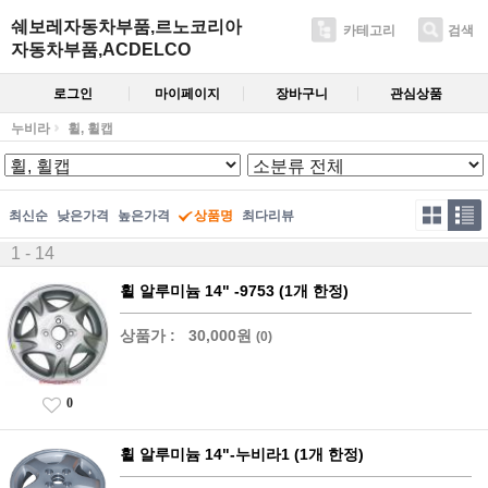
쉐보레자동차부품,르노코리아
카테고리
검색
자동차부품,ACDELCO
로그인
마이페이지
장바구니
관심상품
누비라
휠, 휠캡
최신순
낮은가격
높은가격
상품명
최다리뷰
1 - 14
휠 알루미늄 14" -9753 (1개 한정)
상품가 :
30,000원
(0)
0
휠 알루미늄 14"-누비라1 (1개 한정)