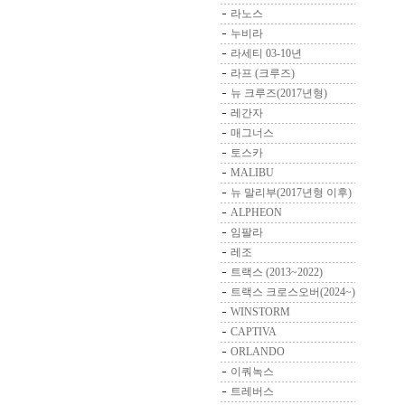
라노스
누비라
라세티 03-10년
라프 (크루즈)
뉴 크루즈(2017년형)
레간자
매그너스
토스카
MALIBU
뉴 말리부(2017년형 이후)
ALPHEON
임팔라
레조
트랙스 (2013~2022)
트랙스 크로스오버(2024~)
WINSTORM
CAPTIVA
ORLANDO
이쿼녹스
트레버스