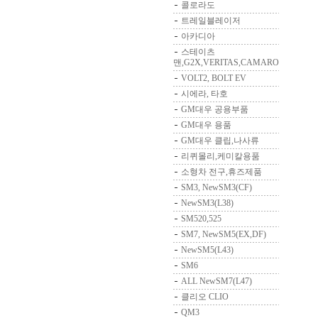
콜로라도
트레일블레이저
아카디아
스테이츠
맨,G2X,VERITAS,CAMARO
VOLT2, BOLT EV
시에라, 타호
GM대우 공용부품
GM대우 용품
GM대우 클립,나사류
리퀴몰리,케미칼용품
소형차 전구,휴즈제품
SM3, NewSM3(CF)
NewSM3(L38)
SM520,525
SM7, NewSM5(EX,DF)
NewSM5(L43)
SM6
ALL NewSM7(L47)
클리오 CLIO
QM3