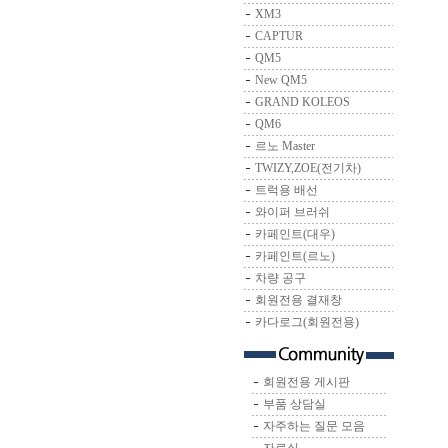
XM3
CAPTUR
QM5
New QM5
GRAND KOLEOS
QM6
르노 Master
TWIZY,ZOE(전기차)
트럭용 배선
와이퍼 브러쉬
카페인트(대우)
카페인트(르노)
차량 공구
회원전용 결재창
카다로그(회원전용)
회원전용 게시판
부품 상담실
자주하는 질문 모음