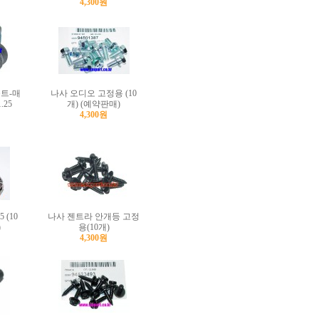
4,300원
트-매
나사 오디오 고정용 (10
.25
개) (예약판매)
4,300원
 (10
나사 젠트라 안개등 고정
)
용(10개)
4,300원