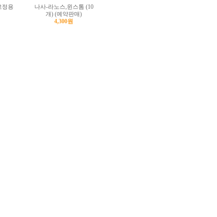
 고정용
나사-라노스,윈스톰 (10
개) (예약판매)
4,300원