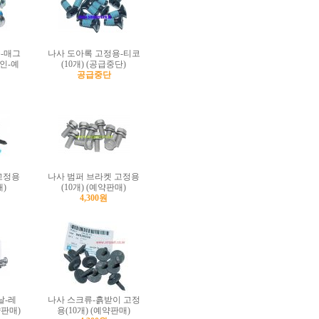
-매그
나사 도아록 고정용-티코
확인-예
(10개) (공급중단)
공급중단
고정용
나사 범퍼 브라켓 고정용
매)
(10개) (예약판매)
4,300원
날-레
나사 스크류-흙받이 고정
약판매)
용(10개) (예약판매)