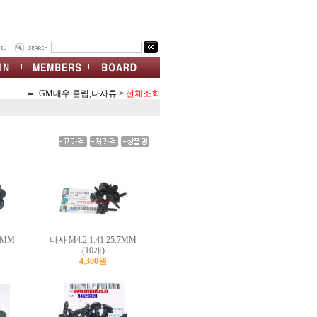
GM대우 클립,나사류
>
전체조회
20MM
나사 M4.2 1.41 25.7MM
(10개)
4,300원