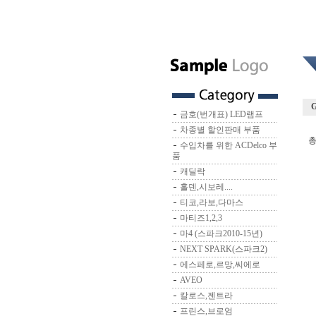
금호(번개표) LED램프
차종별 할인판매 부품
총
수입차를 위한 ACDelco 부
품
캐딜락
홀덴,시보레....
티코,라보,다마스
마티즈1,2,3
마4 (스파크2010-15년)
NEXT SPARK(스파크2)
에스페로,르망,씨에로
AVEO
칼로스,젠트라
프린스,브로엄