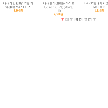
나사 테일램프(10개) (예
나사 휀다 고정용-마티즈
나사(1개) 내케치
약판매) M4.2 1.41 20
1,2, 티코 (10개) (예약판
M6 1.0 18
4,300원
매)
1,210원
4,300원
[1]
[2]
[3]
[4]
[5]
[6]
[7]
[8]