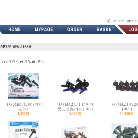
GM대우 클립,나사류
 320개의 상품이 있습니다.
나사 5MM (10개) (예약
나사 M4.2 1.41 17 안개
나사 M4.2 1.41 
판매)
등 고정용-라프 (10개)
(10개)
4,300원
4,300원
14,300원