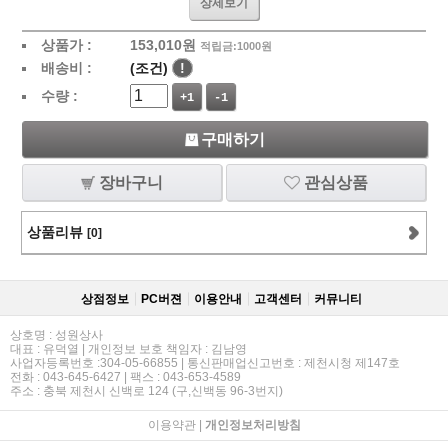
상세보기
상품가 :
153,010
원
적립금:1000원
배송비 :
(조건)
!
수량 :
+1
-1
구매하기
장바구니
관심상품
상품리뷰
[0]
상점정보
PC버젼
이용안내
고객센터
커뮤니티
상호명 : 성원상사
대표 : 유덕열 | 개인정보 보호 책임자 : 김남영
사업자등록번호 :304-05-66855 | 통신판매업신고번호 : 제천시청 제147호
전화 : 043-645-6427 | 팩스 : 043-653-4589
주소 : 충북 제천시 신백로 124 (구,신백동 96-3번지)
이용약관
|
개인정보처리방침