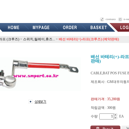
라프 (크루즈)
>
스위치,릴레이,휴즈...
>
배선 바테리(+)-라프(크루즈) (예약판매)
배선 바테리(+)-라프
판매)
CABLE,BAT POS FUSE 
제조회사 : GM대우자동
i96999745
판매가격 :
35,200원
적립금액 :
300원
수량
EA