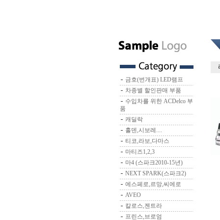
금호(번개표) LED램프
차종별 할인판매 부품
수입차를 위한 ACDelco 부
품
캐딜락
홀덴,시보레....
티코,라보,다마스
마티즈1,2,3
마4 (스파크2010-15년)
NEXT SPARK(스파크2)
에스페로,르망,씨에로
AVEO
칼로스,젠트라
프린스,브로엄