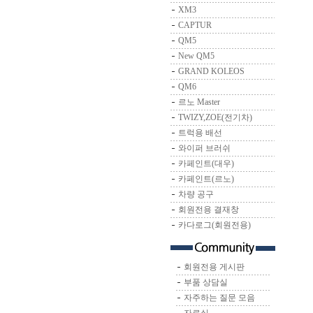
XM3
CAPTUR
QM5
New QM5
GRAND KOLEOS
QM6
르노 Master
TWIZY,ZOE(전기차)
트럭용 배선
와이퍼 브러쉬
카페인트(대우)
카페인트(르노)
차량 공구
회원전용 결재창
카다로그(회원전용)
회원전용 게시판
부품 상담실
자주하는 질문 모음