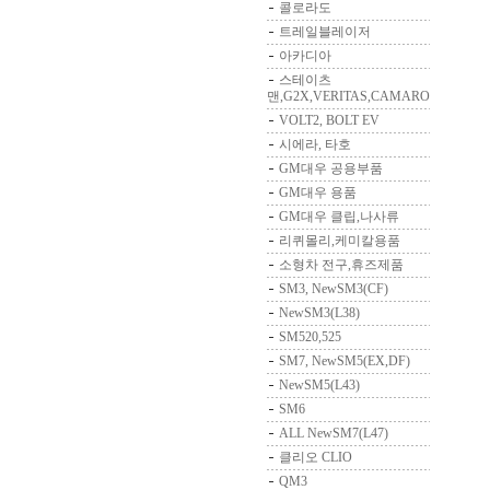
콜로라도
트레일블레이저
아카디아
스테이츠
맨,G2X,VERITAS,CAMARO
VOLT2, BOLT EV
시에라, 타호
GM대우 공용부품
GM대우 용품
GM대우 클립,나사류
리퀴몰리,케미칼용품
소형차 전구,휴즈제품
SM3, NewSM3(CF)
NewSM3(L38)
SM520,525
SM7, NewSM5(EX,DF)
NewSM5(L43)
SM6
ALL NewSM7(L47)
클리오 CLIO
QM3