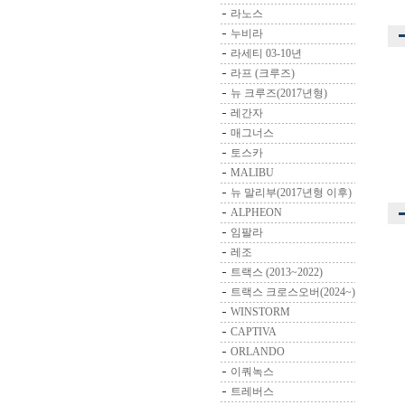
라노스
누비라
라세티 03-10년
라프 (크루즈)
뉴 크루즈(2017년형)
레간자
매그너스
토스카
MALIBU
뉴 말리부(2017년형 이후)
ALPHEON
임팔라
레조
트랙스 (2013~2022)
트랙스 크로스오버(2024~)
WINSTORM
CAPTIVA
ORLANDO
이쿼녹스
트레버스