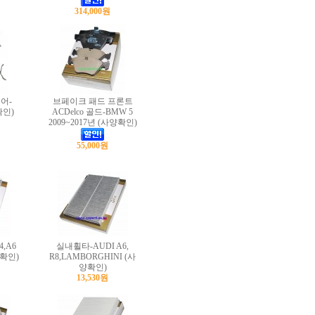
314,000원
어-
브페이크 패드 프론트
확인)
ACDelco 골드-BMW 5
2009~2017년 (사양확인)
55,000원
,A6
실내휠타-AUDI A6,
양확인)
R8,LAMBORGHINI (사
양확인)
13,530원