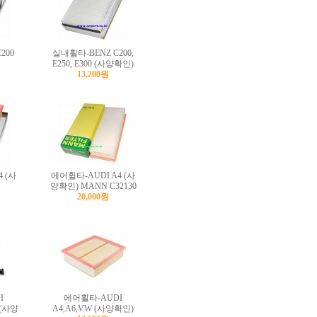
200
실내휠타-BENZ C200,
E250, E300 (사양확인)
13,200원
 (사
에어휠타-AUDI A4 (사
양확인) MANN C32130
20,000원
I
에어휠타-AUDI
I (사양
A4,A6,VW (사양확인)