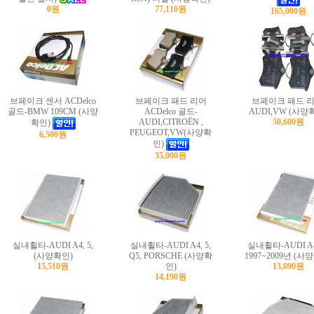
0원
77,110원
165,000원
브페이크 센서 ACDelco
브페이크 패드 리어
브페이크 패드 리
골드-BMW 109CM (사양
ACDelco 골드-
AUDI,VW (사양
AUDI,CITROËN ,
50,600원
확인)
PEUGEOT,VW(사양확
6,500원
인)
35,000원
실내휠타-AUDI A4, 5,
실내휠타-AUDI A4, 5,
실내휠타-AUDI A4
(사양확인)
Q5, PORSCHE (사양확
1997~2009년 (사
15,510원
인)
13,090원
14,190원