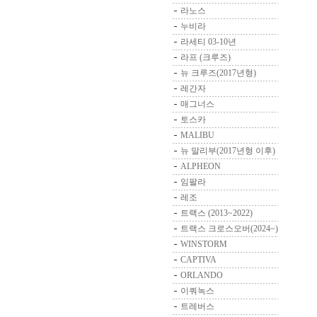
라노스
누비라
라세티 03-10년
라프 (크루즈)
뉴 크루즈(2017년형)
레간자
매그너스
토스카
MALIBU
뉴 말리부(2017년형 이후)
ALPHEON
임팔라
레조
트랙스 (2013~2022)
트랙스 크로스오버(2024~)
WINSTORM
CAPTIVA
ORLANDO
이쿼녹스
트레버스