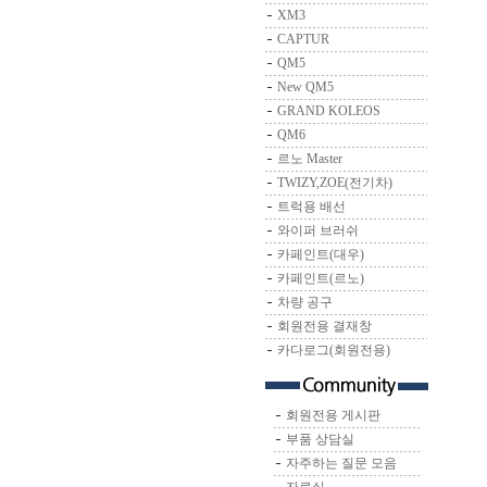
XM3
CAPTUR
QM5
New QM5
GRAND KOLEOS
QM6
르노 Master
TWIZY,ZOE(전기차)
트럭용 배선
와이퍼 브러쉬
카페인트(대우)
카페인트(르노)
차량 공구
회원전용 결재창
카다로그(회원전용)
회원전용 게시판
부품 상담실
자주하는 질문 모음