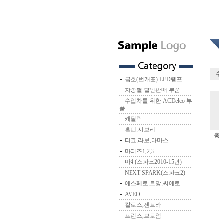
금호(번개표) LED램프
차종별 할인판매 부품
수입차를 위한 ACDelco 부
품
캐딜락
홀덴,시보레....
총
티코,라보,다마스
마티즈1,2,3
마4 (스파크2010-15년)
NEXT SPARK(스파크2)
에스페로,르망,씨에로
AVEO
칼로스,젠트라
프린스,브로엄