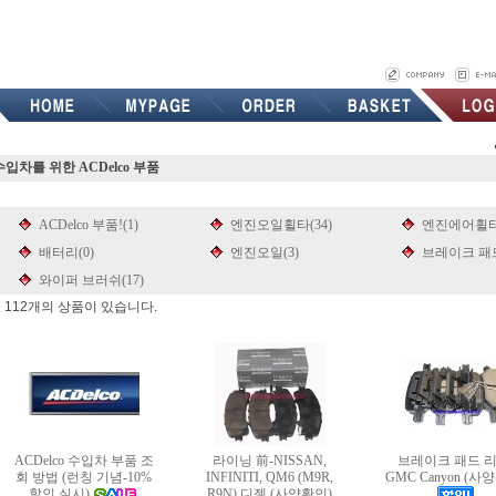
수입차를 위한 ACDelco 부품
ACDelco 부품!(1)
엔진오일휠타(34)
엔진에어휠타(
배터리(0)
엔진오일(3)
브레이크 패드
와이퍼 브러쉬(17)
 112개의 상품이 있습니다.
ACDelco 수입차 부품 조
라이닝 前-NISSAN,
브레이크 패드 리
회 방법 (런칭 기념-10%
INFINITI, QM6 (M9R,
GMC Canyon (사
할인 실시)
R9N) 디젤 (사양확인)