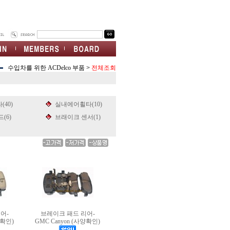
수입차를 위한 ACDelco 부품
>
전체조회
40)
실내에어휠타(10)
(6)
브래이크 센서(1)
어-
브레이크 패드 리어-
양확인)
GMC Canyon (사양확인)