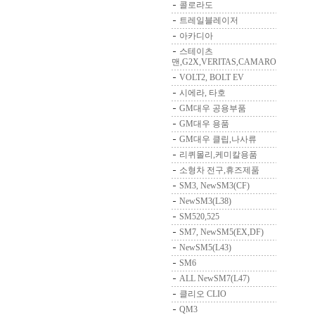
콜로라도
트레일블레이저
아카디아
스테이츠
맨,G2X,VERITAS,CAMARO
VOLT2, BOLT EV
시에라, 타호
GM대우 공용부품
GM대우 용품
GM대우 클립,나사류
리퀴몰리,케미칼용품
소형차 전구,휴즈제품
SM3, NewSM3(CF)
NewSM3(L38)
SM520,525
SM7, NewSM5(EX,DF)
NewSM5(L43)
SM6
ALL NewSM7(L47)
클리오 CLIO
QM3