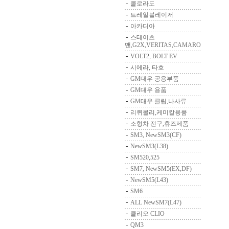
콜로라도
트레일블레이저
아카디아
스테이츠
맨,G2X,VERITAS,CAMARO
VOLT2, BOLT EV
시에라, 타호
GM대우 공용부품
GM대우 용품
GM대우 클립,나사류
리퀴몰리,케미칼용품
소형차 전구,휴즈제품
SM3, NewSM3(CF)
NewSM3(L38)
SM520,525
SM7, NewSM5(EX,DF)
NewSM5(L43)
SM6
ALL NewSM7(L47)
클리오 CLIO
QM3