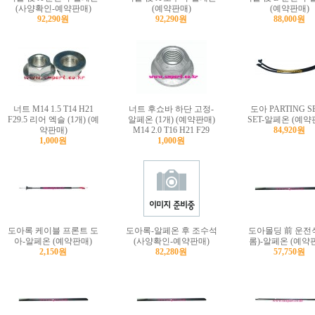
(사양확인-예약판매)
(예약판매)
(예약판매)
92,290원
92,290원
88,000원
너트 M14 1.5 T14 H21
너트 후쇼바 하단 고정-
도아 PARTING S
F29.5 리어 엑슬 (1개) (예
알페온 (1개) (예약판매)
SET-알페온 (예약
약판매)
M14 2.0 T16 H21 F29
84,920원
1,000원
1,000원
도아록 케이블 프론트 도
도아록-알페온 후 조수석
도아몰딩 前 운전
아-알페온 (예약판매)
(사양확인-예약판매)
롬)-알페온 (예약
2,150원
82,280원
57,750원