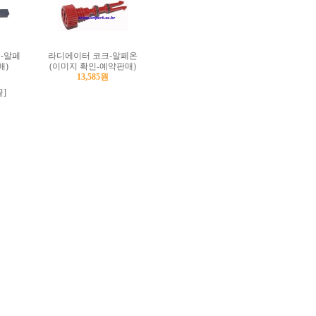
-알페
라디에이터 코크-알페온
매)
(이미지 확인-예약판매)
13,585원
끝]