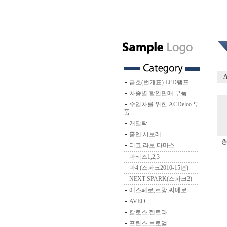
금호(번개표) LED램프
차종별 할인판매 부품
수입차를 위한 ACDelco 부
품
캐딜락
홀덴,시보레....
총
티코,라보,다마스
마티즈1,2,3
마4 (스파크2010-15년)
NEXT SPARK(스파크2)
에스페로,르망,씨에로
AVEO
칼로스,젠트라
프린스,브로엄