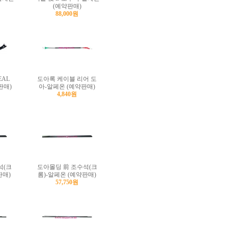
(예약판매)
88,000원
EAL
도아록 케이블 리어 도
판매)
아-알페온 (예약판매)
4,840원
석(크
도아몰딩 前 조수석(크
판매)
롬)-알페온 (예약판매)
57,750원