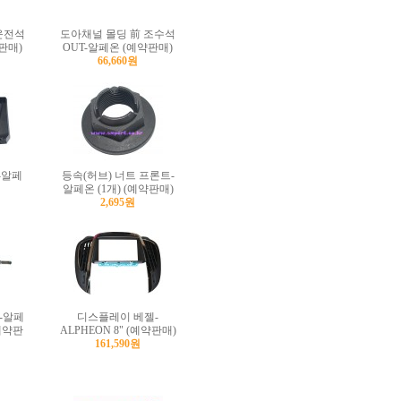
운전석
도아채널 몰딩 前 조수석
판매)
OUT-알페온 (예약판매)
66,660원
-알페
등속(허브) 너트 프론트-
알페온 (1개) (예약판매)
2,695원
-알페
디스플레이 베젤-
-예약판
ALPHEON 8" (예약판매)
161,590원