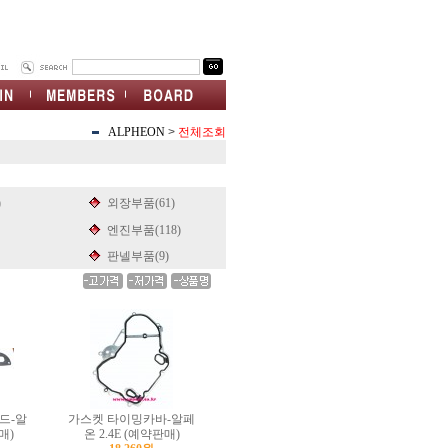
ALPHEON
>
전체조회
)
외장부품(61)
엔진부품(118)
판넬부품(9)
드-알
가스켓 타이밍카바-알페
매)
온 2.4E (예약판매)