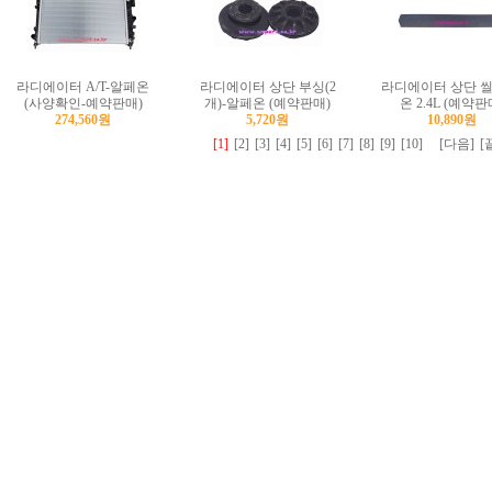
라디에이터 A/T-알페온
라디에이터 상단 부싱(2
라디에이터 상단 씰
(사양확인-예약판매)
개)-알페온 (예약판매)
온 2.4L (예약판
274,560원
5,720원
10,890원
[1]
[2]
[3]
[4]
[5]
[6]
[7]
[8]
[9]
[10]
[다음]
[