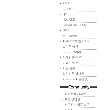
XM3
CAPTUR
QM5
New QM5
GRAND KOLEOS
QM6
르노 Master
TWIZY,ZOE(전기차)
트럭용 배선
와이퍼 브러쉬
카페인트(대우)
카페인트(르노)
차량 공구
회원전용 결재창
카다로그(회원전용)
회원전용 게시판
부품 상담실
자주하는 질문 모음