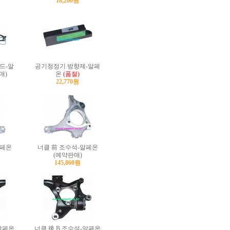
18,260원
드-알
공기청정기 방향제-알페
매)
온
(품절)
22,770원
알페온
너클 前 조수석-알페온
(예약판매)
145,860원
-알페온
너클 後 B 조수석-알페온