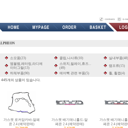
ALPHEON
소모품(23)
클립,나사류(10)
실내부품(48
엠블렘,레터링,라디에
스위치,릴레이,휴즈...
램프류(15)
이터그릴(13)
(49)
하체부품(90)
에어빽 관련 부품(5)
휠, 휠캡(4)
 445개의 상품이 있습니다.
가스켓 로커암카바-알페
가스켓 배기매니홀드-알
가스켓 배기매니홀
온 2.4 (예약판매)
페온 2.4 (예약판매)
페온 2.4 (예약판