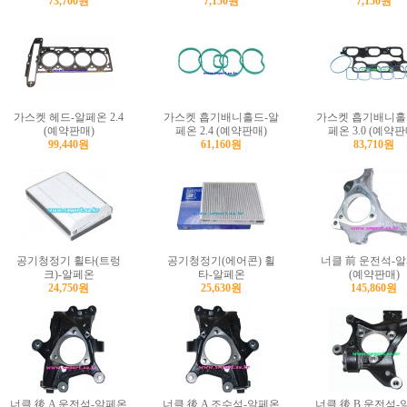
73,700원
7,150원
7,150원
가스켓 헤드-알페온 2.4
가스켓 흡기배니홀드-알
가스켓 흡기배니홀
(예약판매)
페온 2.4 (예약판매)
페온 3.0 (예약판
99,440원
61,160원
83,710원
공기청정기 휠타(트렁
공기청정기(에어콘) 휠
너클 前 운전석-
크)-알페온
타-알페온
(예약판매)
24,750원
25,630원
145,860원
너클 後 A 운전석-알페온
너클 後 A 조수석-알페온
너클 後 B 운전석