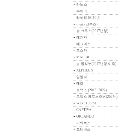
라노스
누비라
라세티 03-10년
라프 (크루즈)
뉴 크루즈(2017년형)
레간자
매그너스
토스카
MALIBU
뉴 말리부(2017년형 이후)
ALPHEON
임팔라
레조
트랙스 (2013~2022)
트랙스 크로스오버(2024~)
WINSTORM
CAPTIVA
ORLANDO
이쿼녹스
트레버스