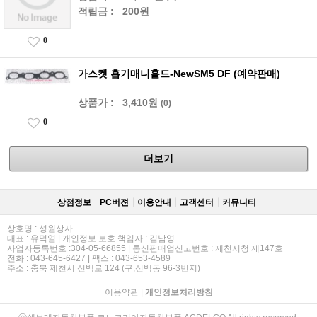
적립금 :
200원
0
가스켓 흡기매니홀드-NewSM5 DF (예약판매)
상품가 :
3,410원
(0)
0
더보기
상점정보
PC버젼
이용안내
고객센터
커뮤니티
상호명 : 성원상사
대표 : 유덕열 | 개인정보 보호 책임자 : 김남영
사업자등록번호 :304-05-66855 | 통신판매업신고번호 : 제천시청 제147호
전화 : 043-645-6427 | 팩스 : 043-653-4589
주소 : 충북 제천시 신백로 124 (구,신백동 96-3번지)
이용약관
|
개인정보처리방침