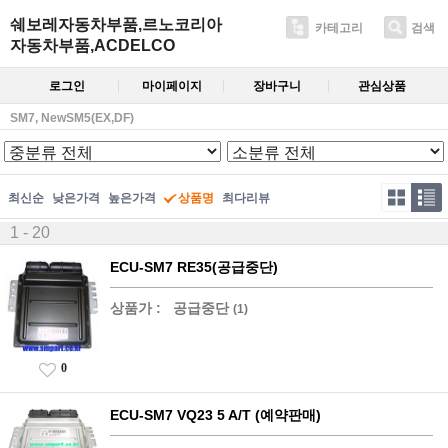
쉐보레자동차부품,르노코리아
카테고리
검색
자동차부품,ACDELCO
로그인
마이페이지
장바구니
관심상품
SM7, NewSM5(EX,DF)
최신순
낮은가격
높은가격
상품명
최다리뷰
1 - 20
ECU-SM7 RE35(공급중단)
상품가 :
공급중단
(1)
0
ECU-SM7 VQ23 5 A/T (예약판매)