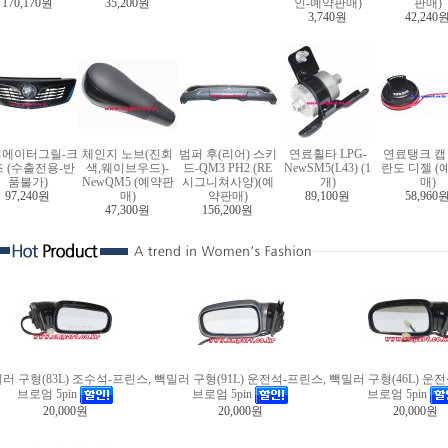
170,170원
35,200원
인-예약판매)
판매)
3,740원
42,240
에이터그릴-크
체인지 노브(진회
범퍼 후(리어) 스키
연료휠타 LPG-
연료탱크 캡 
 (수출전용-반
색,웨이브우드)-
드-QM3 PH2 (RE
NewSM5(L43) (1
란도 디젤 (
품불가)
NewQM5 (예약판
시그니쳐사양)(예
개)
매)
97,240원
매)
약판매)
89,100원
58,960
47,300원
156,200원
러 구형(83L) 조수석-프린스,
빽밀러 구형(91L) 운전석-프린스,
빽밀러 구형(46L) 운
브로엄 5pin
브로엄 5pin
브로엄 5pin
20,000원
20,000원
20,000원