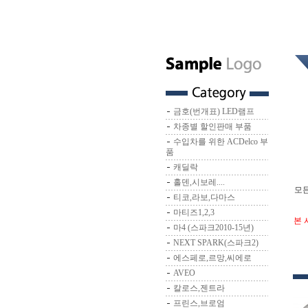
금호(번개표) LED램프
차종별 할인판매 부품
수입차를 위한 ACDelco 부
품
캐딜락
홀덴,시보레....
모든
티코,라보,다마스
마티즈1,2,3
본 
마4 (스파크2010-15년)
NEXT SPARK(스파크2)
에스페로,르망,씨에로
AVEO
칼로스,젠트라
프린스,브로엄