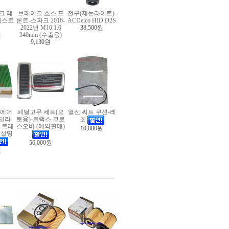
크 레
브레이크 호스 프
전구(제논라이트)-
넥스트
론트-스파크 2016-
ACDelco HID D2S
2022년 M10 1.0
38,500원
원
340mm (수출용)
9,130원
(에어
페달고무 세트(오
열선 씨트 쿠션-레
캐딜라
토용)-트랙스 크로
조
, 트레
스오버 (예약판매)
10,000원
상세설명
56,000원
원