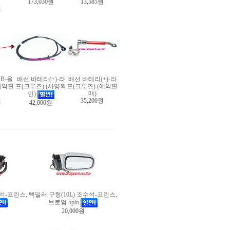
173,030원
13,585원
원
B-올
배선 바테리(+)-라
배선 바테리(+)-라
예약판
프(크루즈) (사양확
프(크루즈) (예약판
매)
인)
원
35,200원
42,000원
전석-프린스,
빽밀러 구형(10L) 조수석-프린스,
브로엄 5pin
20,000원