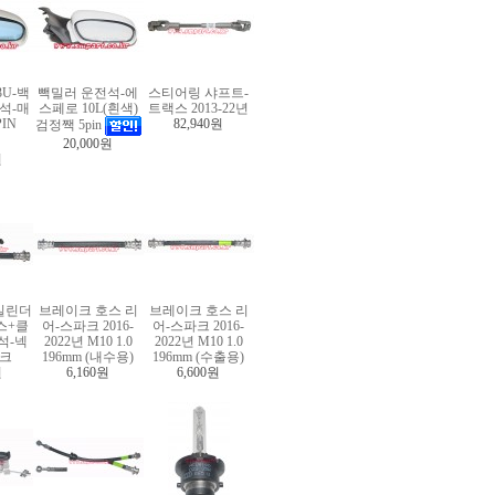
3U-백
빽밀러 운전석-에
스티어링 샤프트-
석-매
스페로 10L(흰색)
트랙스 2013-22년
IN
82,940원
검정짹 5pin
20,000원
원
실린더
브레이크 호스 리
브레이크 호스 리
스+클
어-스파크 2016-
어-스파크 2016-
수석-넥
2022년 M10 1.0
2022년 M10 1.0
파크
196mm (내수용)
196mm (수출용)
원
6,160원
6,600원