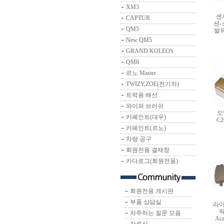
XM3
센
CAPTUR
션-
QM5
발유
New QM5
GRAND KOLEOS
QM6
르노 Master
TWIZY,ZOE(전기차)
트럭용 배선
와이퍼 브러쉬
오
카페인트(대우)
C
카페인트(르노)
차량 공구
회원전용 결재창
카다로그(회원전용)
회원전용 게시판
부품 상담실
라이
락
자주하는 질문 모음
Ac