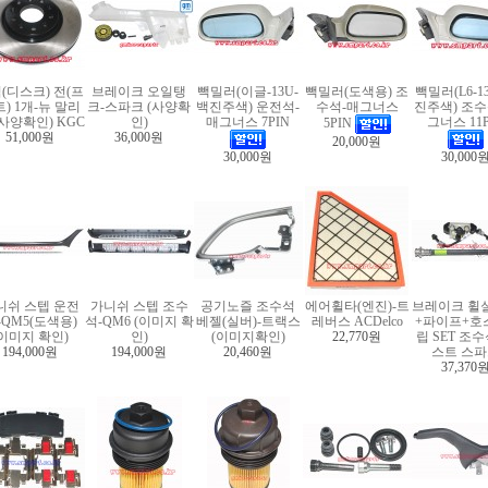
(디스크) 전(프
브레이크 오일탱
빽밀러(이글-13U-
빽밀러(도색용) 조
빽밀러(L6-1
) 1개-뉴 말리
크-스파크 (사양확
백진주색) 운전석-
수석-매그너스
진주색) 조수
(사양확인) KGC
인)
매그너스 7PIN
그너스 11P
5PIN
51,000원
36,000원
20,000원
30,000원
30,000
니쉬 스텝 운전
가니쉬 스텝 조수
공기노즐 조수석
에어휠타(엔진)-트
브레이크 휠
-QM5(도색용)
석-QM6 (이미지 확
베젤(실버)-트랙스
레버스 ACDelco
+파이프+호
(이미지 확인)
인)
(이미지확인)
22,770원
립 SET 조
194,000원
194,000원
20,460원
스트 스
37,370