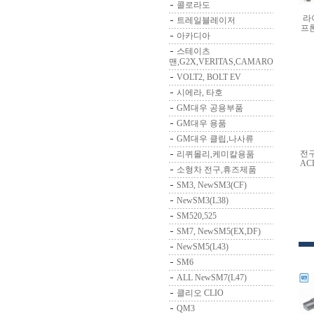
콜로라도
라
트레일블레이저
프론
아카디아
스테이츠
맨,G2X,VERITAS,CAMARO
VOLT2, BOLT EV
시에라, 타호
GM대우 공용부품
GM대우 용품
GM대우 클립,나사류
전구
리퀴몰리,케미칼용품
ACD
소형차 전구,휴즈제품
SM3, NewSM3(CF)
NewSM3(L38)
SM520,525
SM7, NewSM5(EX,DF)
NewSM5(L43)
SM6
ALL NewSM7(L47)
클리오 CLIO
QM3