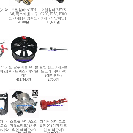
(예약
오일휠타-AUDI
오일휠타-BENZ
A6, 폭스바겐 티구
C200, E250, E300
안 (1개) (사양확인)
(1개) (사양확인)
9,500원
13,600원
ZA)-
휠 알루미늄 18"(블
클립 밴드(1개)-르
확인)
랙)-트랙스 (예약판
노코리아(93820)
매)
(예약판매)
411,840원
2,750원
원
 카바
스로틀바디 ASM-
라디에이터 코크-
글로스
마4(스파크) (사양
알페온 (이미지 확
 (예약
확인-예약판매)
인-예약판매)