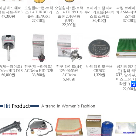
이닝 하드웨어
오일휠타+캡-트랙
오일휠타+캡-트랙
브레이크 캘리퍼
파킹 브레이
트 세트-XM3
스 1.4 TURBO 가
스 1.4 TURBO 가
수리 키트(前)-더넥
바 ASM-더
47,300원
솔린 HENGST
솔린 2016년형
스트 스파크
스파크
27,610원
(UFI)
36,410원
37,620
22,000원
(제논라이트)-
전구(제논라이트)-
전구 라이트(H4)
바테리 리모콘용
공기청정기
elco HID D1S
ACDelco HID D2R
12V 60/55W-
CR2032
콘) 휠타-
60,000원
38,500원
ACDelco
1,320원
XT5, 말리부
5,610원
버스.....(
확인!!)
22,000