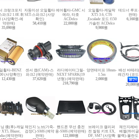
서 크랑크포지
자동미션 오일휠타
에어휠타-GMC 시
오일휠타-캐딜락
데드너 루프 
스파크2 1.0E 휘
SET-스파크2 (사양
에라, 타호
XT5 3.6, CT6
판매)
 (사양확인-예
확인)
ACDelco
,Escalade 포드 f150
6,160원
약판매)
58,410원
22,000원
가솔린 ACDelco
35,090원
9,900원
일휠타-BENZ
센서 캠(CAM)-스
라디에이터그릴-
양면테이프 18mm-
배선 바테리(
200 (사양확인)
파크2 (예약판매)
NEXT SPARK(19
1.5m
레간자 (코드
12,430원
37,620원
년형) (예약판매)
2,000원
218,790원
20,000
닝 後(후)-캐딜
체인지 노브(가죽-
핸드폰 무선 충전
브레이크 캘리퍼
체인지레바
 XT5, Blazer,
검정C)-SM6 (예약
용-SM6 (예약판매)
전 씰링 키트 EX,
베젤(하이
adia (예약판매)
판매)
122,000원
DF, SM7 (사양확
블랙)-올란도