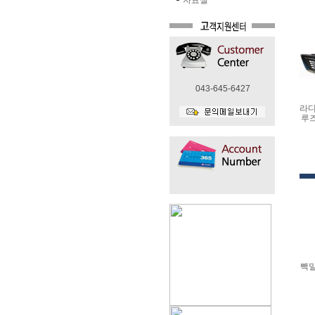
자료실
043-645-6427
라디
루즈
빽밀