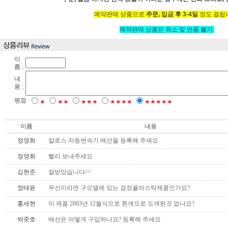
예약판매 상품으로
주문, 입금 후 3-4일
정도 걸립
예약판매 상품은 취소 및 반품 불가.
이
름 :
내
용 :
평점
★
★★
★★★
★★★★
★★★★★
이름
내용
정영화
칼로스 자동변속기 배선을 등록해 주세요
정영화
빨리 보내주세요
김현준
잘받았습니다^^
정태윤
무선이라면 구모델에 있는 검정플라스틱제품인가요?
홍세현
이 제품 2003년 12월식으로 흰색으로 도색된것 없나요?
박줏호
배선은 어떻게 구입하나요? 등록해 주세요