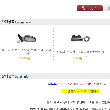
빽밀러 칼로스 조수석 전동(무색) (예약
카드홀더(그레이)-칼로스 (예약판매)
판매)
77,990
원
5,555
원
칼로스
운전석
전동(열선포함) 5pin
빽밀러 입니
도색은 별도로 하셔야 합니다.
본사 재고 사정에 의해 공급이 어려울 수도 있읍니
주문, 입금 하시면 만약 공급이 어려운 경우에는 전화 드리고,