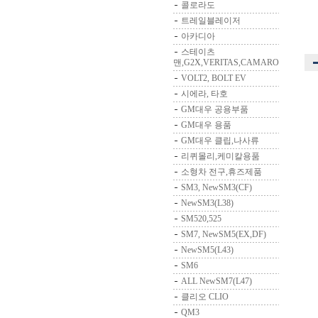
콜로라도
트레일블레이저
아카디아
스테이츠
맨,G2X,VERITAS,CAMARO
VOLT2, BOLT EV
시에라, 타호
GM대우 공용부품
GM대우 용품
GM대우 클립,나사류
리퀴몰리,케미칼용품
소형차 전구,휴즈제품
SM3, NewSM3(CF)
NewSM3(L38)
SM520,525
SM7, NewSM5(EX,DF)
NewSM5(L43)
SM6
ALL NewSM7(L47)
클리오 CLIO
QM3