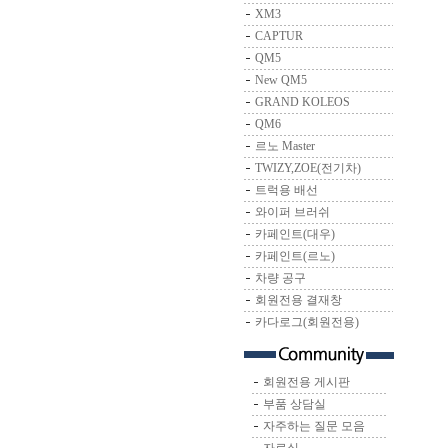
XM3
CAPTUR
QM5
New QM5
GRAND KOLEOS
QM6
르노 Master
TWIZY,ZOE(전기차)
트럭용 배선
와이퍼 브러쉬
카페인트(대우)
카페인트(르노)
차량 공구
회원전용 결재창
카다로그(회원전용)
회원전용 게시판
부품 상담실
자주하는 질문 모음