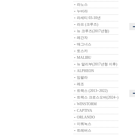
라노스
누비라
라세티 03-10년
라프 (크루즈)
뉴 크루즈(2017년형)
레간자
매그너스
토스카
MALIBU
뉴 말리부(2017년형 이후)
ALPHEON
임팔라
레조
트랙스 (2013~2022)
트랙스 크로스오버(2024~)
WINSTORM
CAPTIVA
ORLANDO
이쿼녹스
트레버스