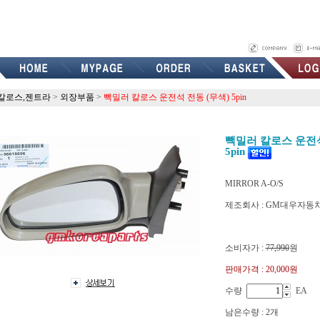
칼로스,젠트라
>
외장부품
>
빽밀러 칼로스 운전석 전동 (무색) 5pin
빽밀러 칼로스 운전석
5pin
MIRROR A-O/S
제조회사 : GM대우자동
p96618696
소비자가 :
77,990
원
판매가격 :
20,000원
수량
EA
남은수량 : 2개