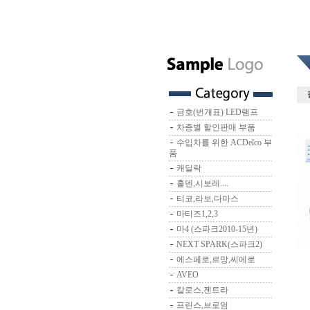
금호(번개표) LED램프
차종별 할인판매 부품
수입차를 위한 ACDelco 부
품
캐딜락
홀덴,시보레....
티코,라보,다마스
마티즈1,2,3
마4 (스파크2010-15년)
NEXT SPARK(스파크2)
에스페로,르망,씨에로
AVEO
칼로스,젠트라
프린스,브로엄