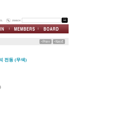
 전동 (무색)
차