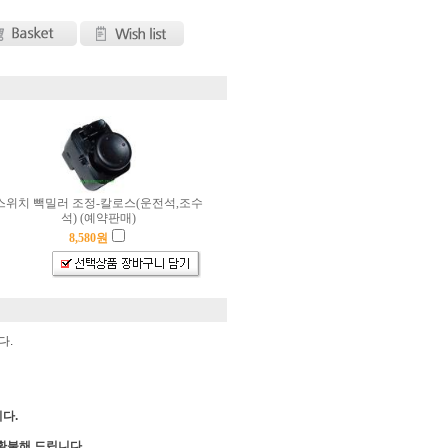
스위치 빽밀러 조정-칼로스(운전석,조수
석) (예약판매)
8,580
원
다.
다.
 환불해 드립니다.