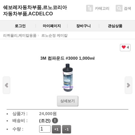
쉐보레자동차부품,르노코리아
카테고리
검색
자동차부품,ACDELCO
로그인
마이페이지
장바구니
관심상품
리퀴몰리,케미칼용품
르노순정 케미칼
4
3M 컴파운드 #3000 1,000ml
상세보기
상품가 :
24,000
원
배송비 :
(조건)
!
수량 :
+1
-1