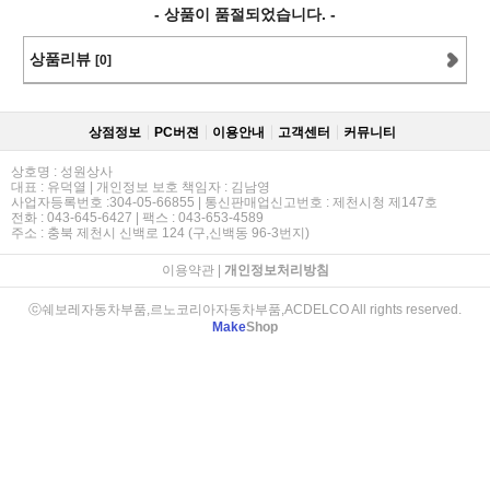
- 상품이 품절되었습니다. -
상품리뷰
[0]
상점정보
PC버젼
이용안내
고객센터
커뮤니티
상호명 : 성원상사
대표 : 유덕열 | 개인정보 보호 책임자 : 김남영
사업자등록번호 :304-05-66855 | 통신판매업신고번호 : 제천시청 제147호
전화 : 043-645-6427 | 팩스 : 043-653-4589
주소 : 충북 제천시 신백로 124 (구,신백동 96-3번지)
이용약관
|
개인정보처리방침
ⓒ쉐보레자동차부품,르노코리아자동차부품,ACDELCO All rights reserved.
Make
Shop