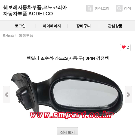
쉐보레자동차부품,르노코리아
카테고리
검색
자동차부품,ACDELCO
로그인
마이페이지
장바구니
관심상품
라노스
외장부품
2
빽밀러 조수석-라노스(자동-구) 3PIN 검정짹
상세보기