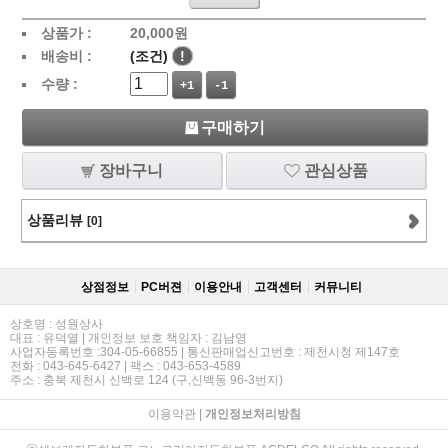
상품가 :
20,000
원
배송비 :
(조건)
!
수량 :
+1
-1
구매하기
장바구니
관심상품
상품리뷰
[0]
상점정보
PC버젼
이용안내
고객센터
커뮤니티
상호명 : 성원상사
대표 : 유덕열 | 개인정보 보호 책임자 : 김남영
사업자등록번호 :304-05-66855 | 통신판매업신고번호 : 제천시청 제147호
전화 : 043-645-6427 | 팩스 : 043-653-4589
주소 : 충북 제천시 신백로 124 (구,신백동 96-3번지)
이용약관
|
개인정보처리방침