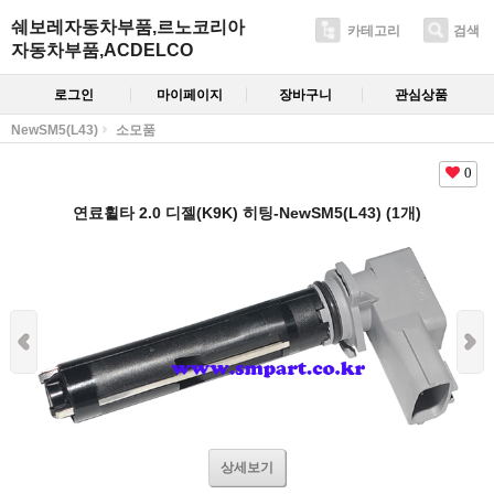
쉐보레자동차부품,르노코리아
카테고리
검색
자동차부품,ACDELCO
로그인
마이페이지
장바구니
관심상품
NewSM5(L43)
소모품
0
연료휠타 2.0 디젤(K9K) 히팅-NewSM5(L43) (1개)
상세보기