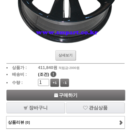
상세보기
상품가 :
411,840
원
적립금:2000원
배송비 :
(조건)
!
수량 :
+1
-1
구매하기
장바구니
관심상품
상품리뷰
[0]