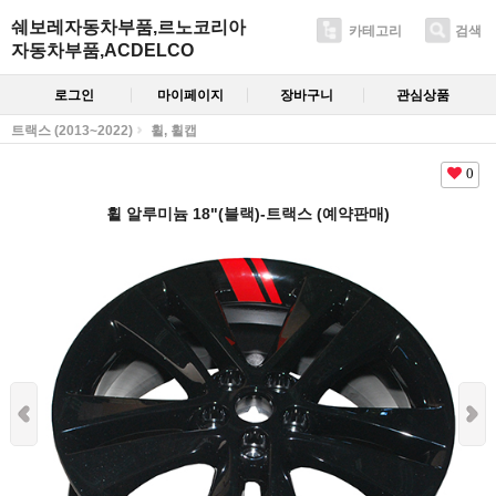
쉐보레자동차부품,르노코리아
카테고리
검색
자동차부품,ACDELCO
로그인
마이페이지
장바구니
관심상품
트랙스 (2013~2022)
휠, 휠캡
0
휠 알루미늄 18"(블랙)-트랙스 (예약판매)