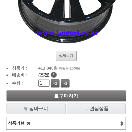
상세보기
상품가 :
411,840
원
적립금:2000원
배송비 :
(조건)
!
수량 :
+1
-1
구매하기
장바구니
관심상품
상품리뷰
[0]