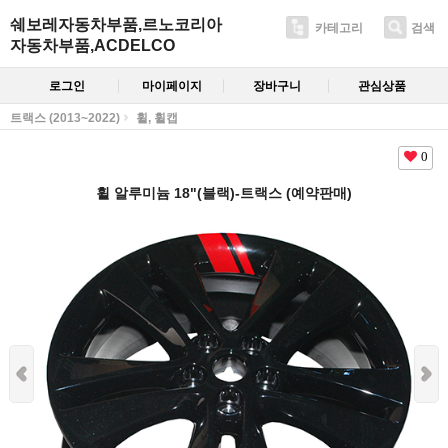
쉐보레자동차부품,르노코리아
카테고리
검색
자동차부품,ACDELCO
로그인
마이페이지
장바구니
관심상품
트랙스 (2013~2022)
휠, 휠캡
0
휠 알루미늄 18"(블랙)-트랙스 (예약판매)