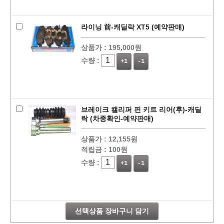
라이닝 前-캐딜락 XT5 (예약판매)
상품가 :
195,000원
수량 :
+1
-1
브레이크 캘리퍼 핀 키트 리어(후)-캐딜
락 (차종확인-예약판매)
상품가 :
12,155원
적립금 :
100원
수량 :
+1
-1
선택상품 장바구니 담기