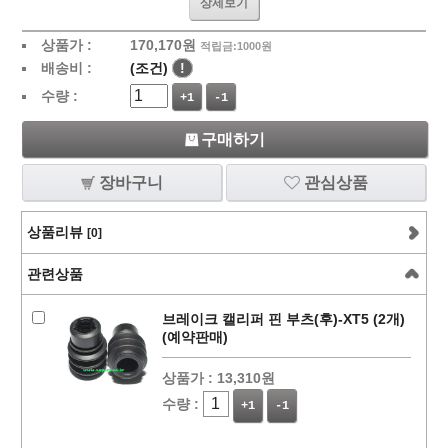
상세보기
상품가 :
170,170
원
적립금:1000원
배송비 :
(조건)
!
수량 :
+1
-1
구매하기
장바구니
관심상품
상품리뷰
[0]
관련상품
브레이크 캘리퍼 핀 부츠(후)-XT5 (2개)
(예약판매)
상품가 :
13,310원
수량 :
+1
-1