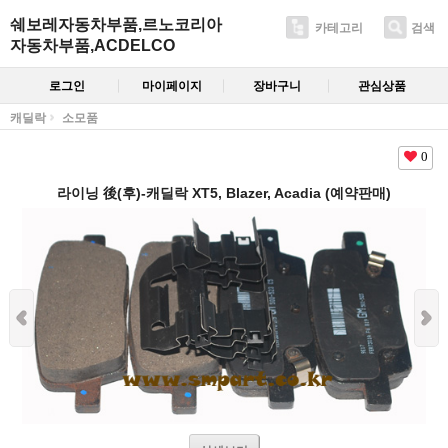
쉐보레자동차부품,르노코리아
카테고리
검색
자동차부품,ACDELCO
로그인
마이페이지
장바구니
관심상품
캐딜락
소모품
0
라이닝 後(후)-캐딜락 XT5, Blazer, Acadia (예약판매)