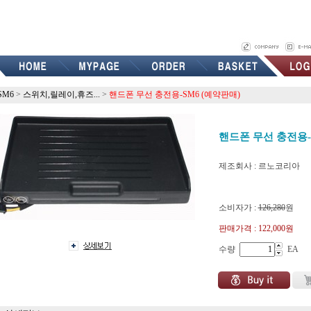
SM6
>
스위치,릴레이,휴즈...
>
핸드폰 무선 충전용-SM6 (예약판매)
핸드폰 무선 충전용-
제조회사 : 르노코리아
8201709054
소비자가 :
126,280
원
판매가격 :
122,000원
수량
EA