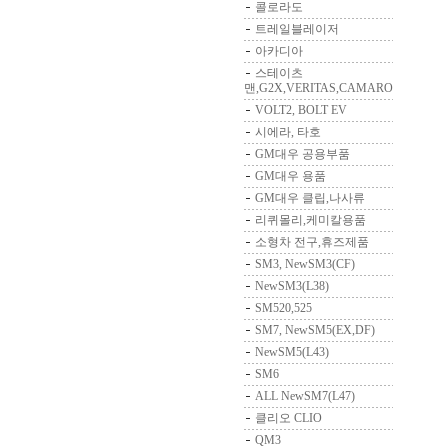
콜로라도
트레일블레이저
아카디아
스테이츠
맨,G2X,VERITAS,CAMARO
VOLT2, BOLT EV
시에라, 타호
GM대우 공용부품
GM대우 용품
GM대우 클립,나사류
리퀴몰리,케미칼용품
소형차 전구,휴즈제품
SM3, NewSM3(CF)
NewSM3(L38)
SM520,525
SM7, NewSM5(EX,DF)
NewSM5(L43)
SM6
ALL NewSM7(L47)
클리오 CLIO
QM3