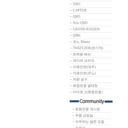
XM3
CAPTUR
QM5
New QM5
GRAND KOLEOS
QM6
르노 Master
TWIZY,ZOE(전기차)
트럭용 배선
와이퍼 브러쉬
카페인트(대우)
카페인트(르노)
차량 공구
회원전용 결재창
카다로그(회원전용)
회원전용 게시판
부품 상담실
자주하는 질문 모음