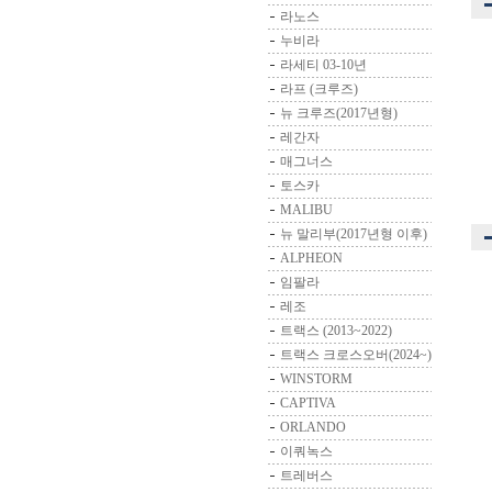
라노스
누비라
라세티 03-10년
라프 (크루즈)
뉴 크루즈(2017년형)
레간자
매그너스
토스카
MALIBU
뉴 말리부(2017년형 이후)
ALPHEON
임팔라
레조
트랙스 (2013~2022)
트랙스 크로스오버(2024~)
WINSTORM
CAPTIVA
ORLANDO
이쿼녹스
트레버스