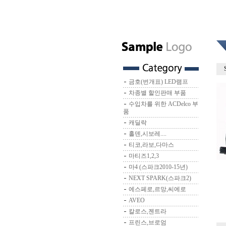
금호(번개표) LED램프
차종별 할인판매 부품
수입차를 위한 ACDelco 부
품
캐딜락
홀덴,시보레....
티코,라보,다마스
마티즈1,2,3
마4 (스파크2010-15년)
NEXT SPARK(스파크2)
에스페로,르망,씨에로
AVEO
칼로스,젠트라
프린스,브로엄