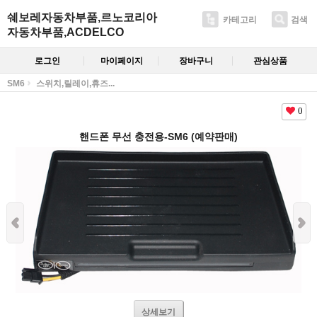
쉐보레자동차부품,르노코리아
카테고리
검색
자동차부품,ACDELCO
로그인
마이페이지
장바구니
관심상품
SM6
스위치,릴레이,휴즈...
0
핸드폰 무선 충전용-SM6 (예약판매)
상세보기