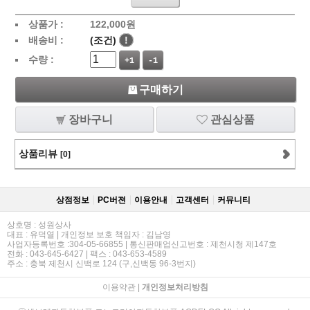
상품가 :
122,000
원
배송비 :
(조건)
!
수량 :
+1
-1
구매하기
장바구니
관심상품
상품리뷰
[0]
상점정보
PC버젼
이용안내
고객센터
커뮤니티
상호명 : 성원상사
대표 : 유덕열 | 개인정보 보호 책임자 : 김남영
사업자등록번호 :304-05-66855 | 통신판매업신고번호 : 제천시청 제147호
전화 : 043-645-6427 | 팩스 : 043-653-4589
주소 : 충북 제천시 신백로 124 (구,신백동 96-3번지)
이용약관
|
개인정보처리방침