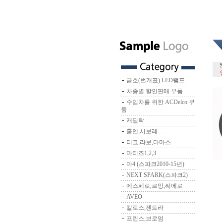
금호(번개표) LED램프
차종별 할인판매 부품
수입차를 위한 ACDelco 부
품
캐딜락
홀덴,시보레....
티코,라보,다마스
마티즈1,2,3
마4 (스파크2010-15년)
NEXT SPARK(스파크2)
에스페로,르망,씨에로
AVEO
칼로스,젠트라
프린스,브로엄