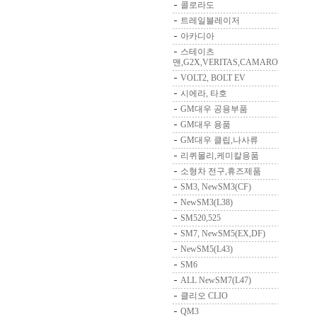
콜로라도
트레일블레이저
아카디아
스테이츠
맨,G2X,VERITAS,CAMARO
VOLT2, BOLT EV
시에라, 타호
GM대우 공용부품
GM대우 용품
GM대우 클립,나사류
리퀴몰리,케미칼용품
소형차 전구,휴즈제품
SM3, NewSM3(CF)
NewSM3(L38)
SM520,525
SM7, NewSM5(EX,DF)
NewSM5(L43)
SM6
ALL NewSM7(L47)
클리오 CLIO
QM3