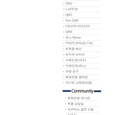
XM3
CAPTUR
QM5
New QM5
GRAND KOLEOS
QM6
르노 Master
TWIZY,ZOE(전기차)
트럭용 배선
와이퍼 브러쉬
카페인트(대우)
카페인트(르노)
차량 공구
회원전용 결재창
카다로그(회원전용)
회원전용 게시판
부품 상담실
자주하는 질문 모음