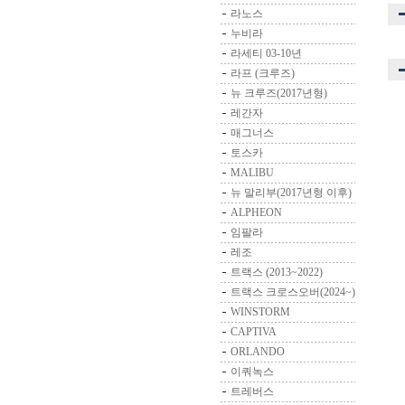
라노스
누비라
라세티 03-10년
라프 (크루즈)
뉴 크루즈(2017년형)
레간자
매그너스
토스카
MALIBU
뉴 말리부(2017년형 이후)
ALPHEON
임팔라
레조
트랙스 (2013~2022)
트랙스 크로스오버(2024~)
WINSTORM
CAPTIVA
ORLANDO
이쿼녹스
트레버스