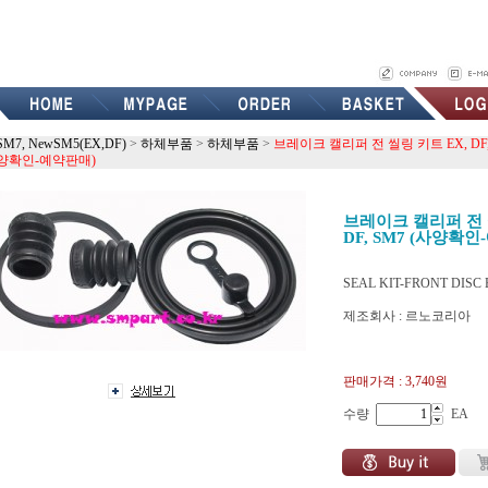
SM7, NewSM5(EX,DF)
>
하체부품
>
하체부품
>
브레이크 캘리퍼 전 씰링 키트 EX, DF,
양확인-예약판매)
브레이크 캘리퍼 전 
DF, SM7 (사양확
SEAL KIT-FRONT DISC
제조회사 : 르노코리아
4815352100K0
판매가격 :
3,740원
수량
EA