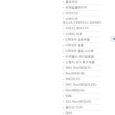
콜로라도
트레일블레이저
아카디아
스테이츠
맨,G2X,VERITAS,CAMARO
VOLT2, BOLT EV
시에라, 타호
GM대우 공용부품
GM대우 용품
GM대우 클립,나사류
리퀴몰리,케미칼용품
소형차 전구,휴즈제품
SM3, NewSM3(CF)
NewSM3(L38)
SM520,525
SM7, NewSM5(EX,DF)
NewSM5(L43)
SM6
ALL NewSM7(L47)
클리오 CLIO
QM3