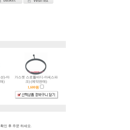
션)-마
가스켓 스로틀바디-마4(스파
매)
크) (예약판매)
1,600
원
확인 후 주문 하세요.