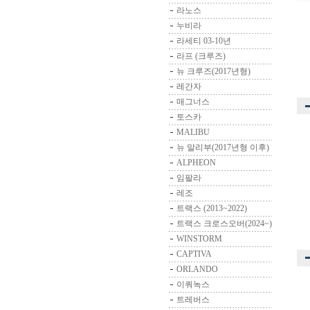
라노스
누비라
라세티 03-10년
라프 (크루즈)
뉴 크루즈(2017년형)
레간자
매그너스
토스카
MALIBU
뉴 말리부(2017년형 이후)
ALPHEON
임팔라
레조
트랙스 (2013~2022)
트랙스 크로스오버(2024~)
WINSTORM
CAPTIVA
ORLANDO
이쿼녹스
트레버스