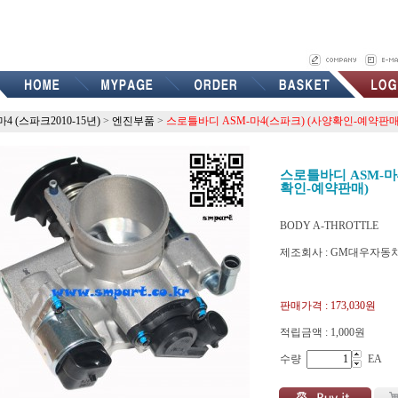
마4 (스파크2010-15년)
>
엔진부품
>
스로틀바디 ASM-마4(스파크) (사양확인-예약판매
스로틀바디 ASM-마
확인-예약판매)
BODY A-THROTTLE
제조회사 : GM대우자동
p96966710
판매가격 :
173,030원
적립금액 :
1,000원
수량
EA