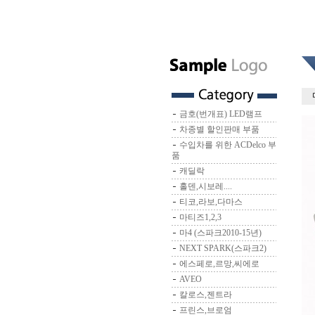
금호(번개표) LED램프
차종별 할인판매 부품
수입차를 위한 ACDelco 부
품
캐딜락
홀덴,시보레....
티코,라보,다마스
마티즈1,2,3
마4 (스파크2010-15년)
NEXT SPARK(스파크2)
에스페로,르망,씨에로
AVEO
칼로스,젠트라
프린스,브로엄