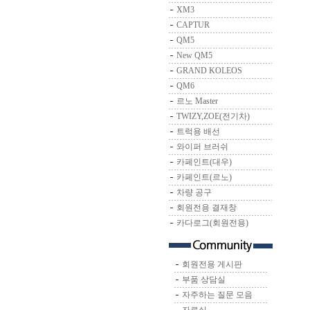
XM3
CAPTUR
QM5
New QM5
GRAND KOLEOS
QM6
르노 Master
TWIZY,ZOE(전기차)
트럭용 배선
와이퍼 브러쉬
카페인트(대우)
카페인트(르노)
차량 공구
회원전용 결재창
카다로그(회원전용)
회원전용 게시판
부품 상담실
자주하는 질문 모음