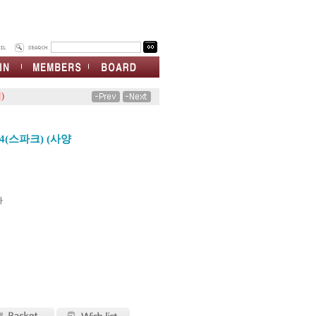
)
4(스파크) (사양
차