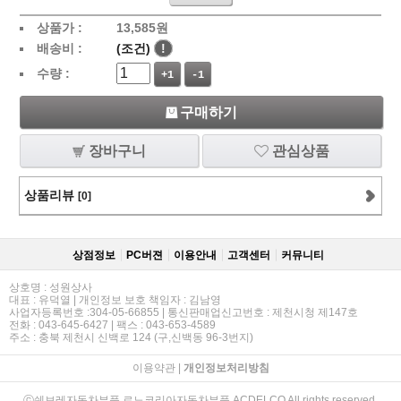
상품가 :
13,585
원
배송비 :
(조건)
!
수량 :
+1
-1
구매하기
장바구니
관심상품
상품리뷰
[0]
상점정보
PC버젼
이용안내
고객센터
커뮤니티
상호명 : 성원상사
대표 : 유덕열 | 개인정보 보호 책임자 : 김남영
사업자등록번호 :304-05-66855 | 통신판매업신고번호 : 제천시청 제147호
전화 : 043-645-6427 | 팩스 : 043-653-4589
주소 : 충북 제천시 신백로 124 (구,신백동 96-3번지)
이용약관
|
개인정보처리방침
ⓒ쉐보레자동차부품,르노코리아자동차부품,ACDELCO All rights reserved.