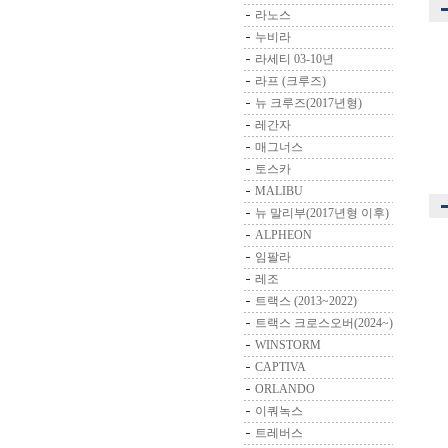
라노스
누비라
라세티 03-10년
라프 (크루즈)
뉴 크루즈(2017년형)
레간자
매그너스
토스카
MALIBU
뉴 말리부(2017년형 이후)
ALPHEON
임팔라
레조
트랙스 (2013~2022)
트랙스 크로스오버(2024~)
WINSTORM
CAPTIVA
ORLANDO
이쿼녹스
트레버스