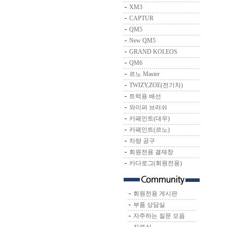
XM3
CAPTUR
QM5
New QM5
GRAND KOLEOS
QM6
르노 Master
TWIZY,ZOE(전기차)
트럭용 배선
와이퍼 브러쉬
카페인트(대우)
카페인트(르노)
차량 공구
회원전용 결재창
카다로그(회원전용)
회원전용 게시판
부품 상담실
자주하는 질문 모음