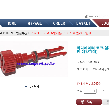
ALPHEON
>
엔진부품
>
라디에이터 코크-알페온 (이미지 확인-예약판매)
라디에이터 코크-알
인-예약판매)
COCK,RAD DRN
제조회사 : GM대우자동
P13241754
판매가격 :
13,585원
수량
EA