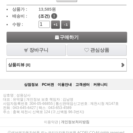
상품가 :
13,585
원
배송비 :
(조건)
!
수량 :
+1
-1
구매하기
장바구니
관심상품
상품리뷰
[0]
상점정보
PC버젼
이용안내
고객센터
커뮤니티
상호명 : 성원상사
대표 : 유덕열 | 개인정보 보호 책임자 : 김남영
사업자등록번호 :304-05-66855 | 통신판매업신고번호 : 제천시청 제147호
전화 : 043-645-6427 | 팩스 : 043-653-4589
주소 : 충북 제천시 신백로 124 (구,신백동 96-3번지)
이용약관
|
개인정보처리방침
ⓒ쉐보레자동차부품,르노코리아자동차부품,ACDELCO All rights reserved.