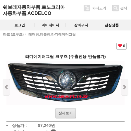
쉐보레자동차부품,르노코리아
카테고리
검색
자동차부품,ACDELCO
로그인
마이페이지
장바구니
관심상품
라프 (크루즈)
레터링,엠블렘,라디에이터그릴
0
라디에이터그릴-크루즈 (수출전용-반품불가)
상세보기
상품가 :
97,240
원