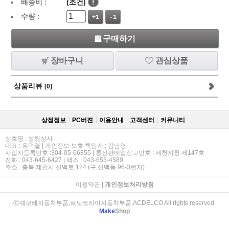
배송비 :
(조건)
!
수량 :
+1
-1
구매하기
장바구니
관심상품
상품리뷰
[0]
상점정보
PC버젼
이용안내
고객센터
커뮤니티
상호명 : 성원상사
대표 : 유덕열 | 개인정보 보호 책임자 : 김남영
사업자등록번호 :304-05-66855 | 통신판매업신고번호 : 제천시청 제147호
전화 : 043-645-6427 | 팩스 : 043-653-4589
주소 : 충북 제천시 신백로 124 (구,신백동 96-3번지)
이용약관
|
개인정보처리방침
ⓒ쉐보레자동차부품,르노코리아자동차부품,ACDELCO All rights reserved.
Make
Shop