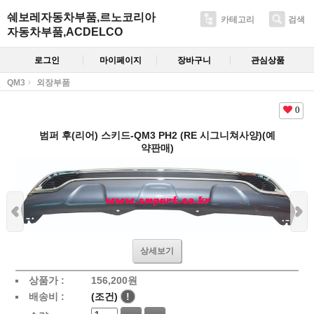
쉐보레자동차부품,르노코리아
카테고리
검색
자동차부품,ACDELCO
로그인
마이페이지
장바구니
관심상품
QM3
외장부품
0
범퍼 후(리어) 스키드-QM3 PH2 (RE 시그니쳐사양)(예
약판매)
상세보기
상품가 :
156,200
원
배송비 :
(조건)
!