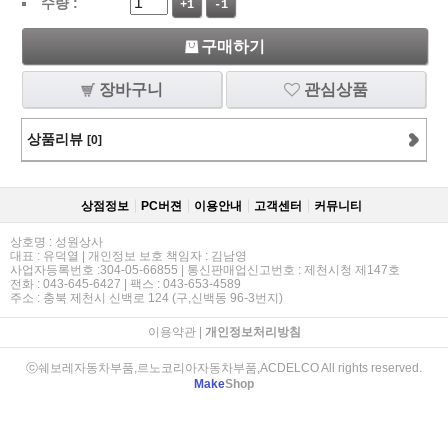
수량 :
+1
-1
구매하기
장바구니
관심상품
상품리뷰
[0]
상점정보
PC버젼
이용안내
고객센터
커뮤니티
상호명 : 성원상사
대표 : 유덕열 | 개인정보 보호 책임자 : 김남영
사업자등록번호 :304-05-66855 | 통신판매업신고번호 : 제천시청 제147호
전화 : 043-645-6427 | 팩스 : 043-653-4589
주소 : 충북 제천시 신백로 124 (구,신백동 96-3번지)
이용약관
|
개인정보처리방침
ⓒ쉐보레자동차부품,르노코리아자동차부품,ACDELCO All rights reserved.
Make
Shop