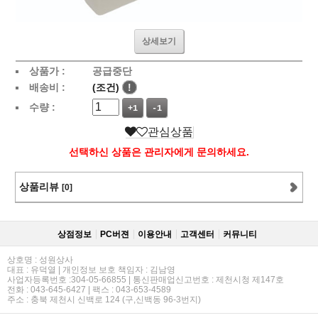
상세보기
상품가 :
공급중단
배송비 :
(조건)
!
수량 :
+1
-1
관심상품
선택하신 상품은 관리자에게 문의하세요.
상품리뷰
[0]
상점정보
PC버젼
이용안내
고객센터
커뮤니티
상호명 : 성원상사
대표 : 유덕열 | 개인정보 보호 책임자 : 김남영
사업자등록번호 :304-05-66855 | 통신판매업신고번호 : 제천시청 제147호
전화 : 043-645-6427 | 팩스 : 043-653-4589
주소 : 충북 제천시 신백로 124 (구,신백동 96-3번지)