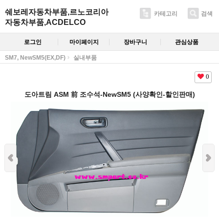
쉐보레자동차부품,르노코리아
카테고리
검색
자동차부품,ACDELCO
로그인
마이페이지
장바구니
관심상품
SM7, NewSM5(EX,DF)
실내부품
0
도아트림 ASM 前 조수석-NewSM5 (사양확인-할인판매)