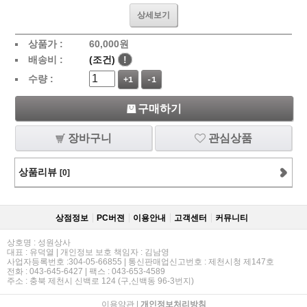
상세보기
상품가 :
60,000
원
배송비 :
(조건)
!
수량 :
+1
-1
구매하기
장바구니
관심상품
상품리뷰
[0]
상점정보
PC버젼
이용안내
고객센터
커뮤니티
상호명 : 성원상사
대표 : 유덕열 | 개인정보 보호 책임자 : 김남영
사업자등록번호 :304-05-66855 | 통신판매업신고번호 : 제천시청 제147호
전화 : 043-645-6427 | 팩스 : 043-653-4589
주소 : 충북 제천시 신백로 124 (구,신백동 96-3번지)
이용약관
|
개인정보처리방침