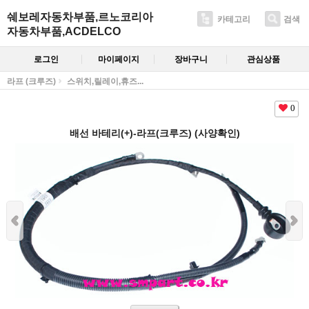
쉐보레자동차부품,르노코리아
카테고리
검색
자동차부품,ACDELCO
로그인
마이페이지
장바구니
관심상품
라프 (크루즈)
스위치,릴레이,휴즈...
0
배선 바테리(+)-라프(크루즈) (사양확인)