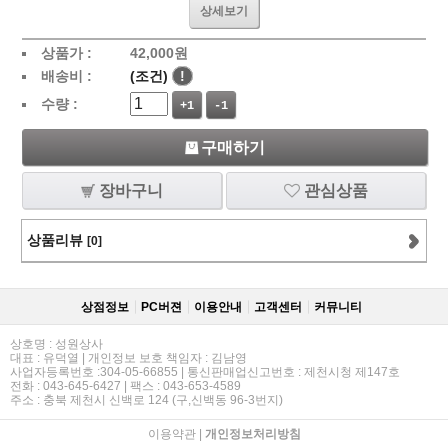
상세보기
상품가 :
42,000
원
배송비 :
(조건)
!
수량 :
+1
-1
구매하기
장바구니
관심상품
상품리뷰
[0]
상점정보
PC버젼
이용안내
고객센터
커뮤니티
상호명 : 성원상사
대표 : 유덕열 | 개인정보 보호 책임자 : 김남영
사업자등록번호 :304-05-66855 | 통신판매업신고번호 : 제천시청 제147호
전화 : 043-645-6427 | 팩스 : 043-653-4589
주소 : 충북 제천시 신백로 124 (구,신백동 96-3번지)
이용약관
|
개인정보처리방침