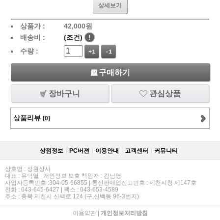
상세보기
상품가 :
42,000
원
배송비 :
(조건)
!
수량 :
+1
-1
구매하기
장바구니
관심상품
상품리뷰
[0]
상점정보
PC버젼
이용안내
고객센터
커뮤니티
상호명 : 성원상사
대표 : 유덕열 | 개인정보 보호 책임자 : 김남영
사업자등록번호 :304-05-66855 | 통신판매업신고번호 : 제천시청 제147호
전화 : 043-645-6427 | 팩스 : 043-653-4589
주소 : 충북 제천시 신백로 124 (구,신백동 96-3번지)
이용약관
|
개인정보처리방침