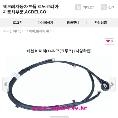
쉐보레자동차부품,르노코리아
카테고리
검색
자동차부품,ACDELCO
로그인
마이페이지
장바구니
관심상품
라프 (크루즈)
스위치,릴레이,휴즈...
0
배선 바테리(+)-라프(크루즈) (사양확인)