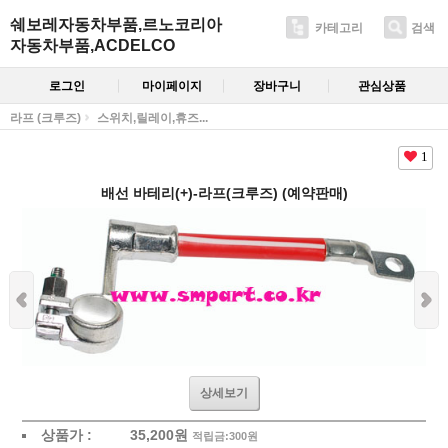
쉐보레자동차부품,르노코리아
카테고리
검색
자동차부품,ACDELCO
로그인
마이페이지
장바구니
관심상품
라프 (크루즈)
스위치,릴레이,휴즈...
1
배선 바테리(+)-라프(크루즈) (예약판매)
상세보기
상품가 :
35,200
원
적립금:300원