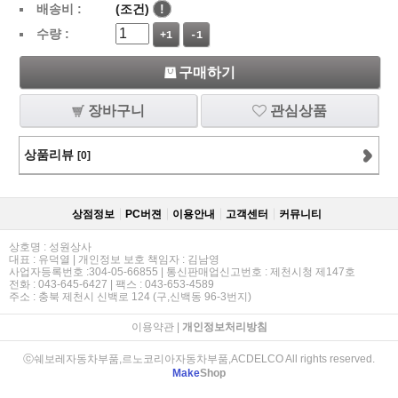
배송비 :
(조건)
!
수량 :
+1
-1
구매하기
장바구니
관심상품
상품리뷰
[0]
상점정보
PC버젼
이용안내
고객센터
커뮤니티
상호명 : 성원상사
대표 : 유덕열 | 개인정보 보호 책임자 : 김남영
사업자등록번호 :304-05-66855 | 통신판매업신고번호 : 제천시청 제147호
전화 : 043-645-6427 | 팩스 : 043-653-4589
주소 : 충북 제천시 신백로 124 (구,신백동 96-3번지)
이용약관
|
개인정보처리방침
ⓒ쉐보레자동차부품,르노코리아자동차부품,ACDELCO All rights reserved.
Make
Shop