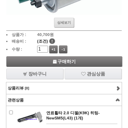
상세보기
상품가 :
40,700
원
배송비 :
(조건)
!
수량 :
+1
-1
구매하기
장바구니
관심상품
상품리뷰
[0]
관련상품
연료휠타 2.0 디젤(K9K) 히팅-
NewSM5(L43) (1개)