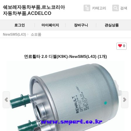
쉐보레자동차부품,르노코리아
카테고리
검색
자동차부품,ACDELCO
로그인
마이페이지
장바구니
관심상품
NewSM5(L43)
소모품
0
연료휠타 2.0 디젤(K9K)-NewSM5(L43) (1개)