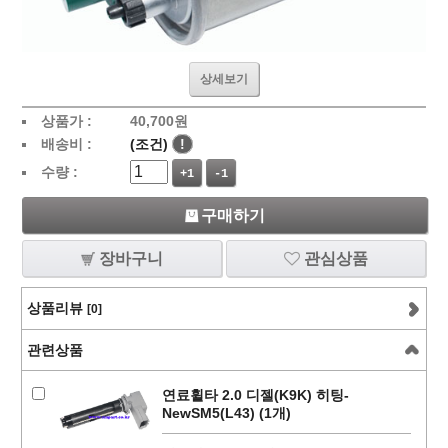
상세보기
상품가 :
40,700
원
배송비 :
(조건)
!
수량 :
+1
-1
구매하기
장바구니
관심상품
상품리뷰
[0]
관련상품
연료휠타 2.0 디젤(K9K) 히팅-
NewSM5(L43) (1개)