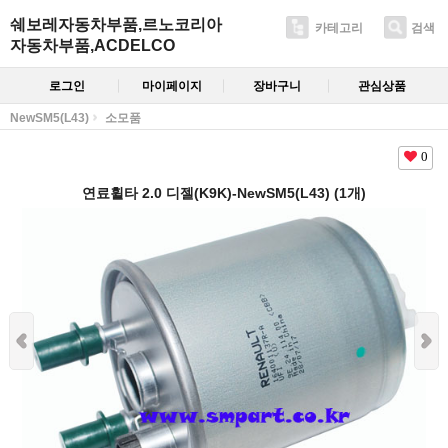
쉐보레자동차부품,르노코리아
카테고리
검색
자동차부품,ACDELCO
로그인
마이페이지
장바구니
관심상품
NewSM5(L43)
소모품
0
연료휠타 2.0 디젤(K9K)-NewSM5(L43) (1개)