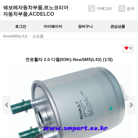
쉐보레자동차부품,르노코리아
카테고리
검색
자동차부품,ACDELCO
로그인
마이페이지
장바구니
관심상품
NewSM5(L43)
소모품
0
연료휠타 2.0 디젤(K9K)-NewSM5(L43) (1개)