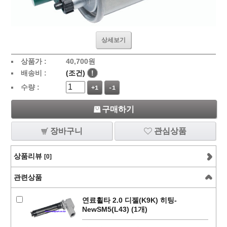
상세보기
상품가 :
40,700
원
배송비 :
(조건)
!
수량 :
+1
-1
구매하기
장바구니
관심상품
상품리뷰
[0]
관련상품
연료휠타 2.0 디젤(K9K) 히팅-
NewSM5(L43) (1개)