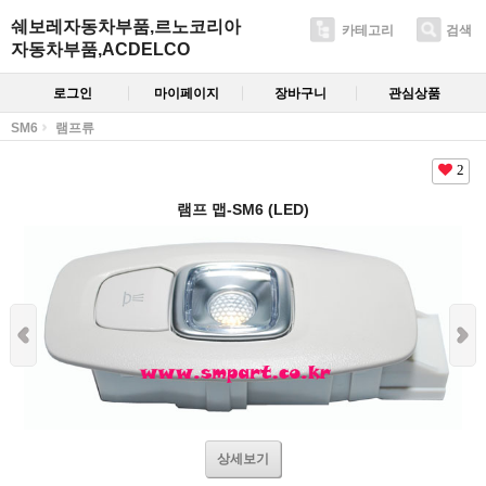
쉐보레자동차부품,르노코리아
카테고리
검색
자동차부품,ACDELCO
로그인
마이페이지
장바구니
관심상품
SM6
램프류
2
램프 맵-SM6 (LED)
상세보기