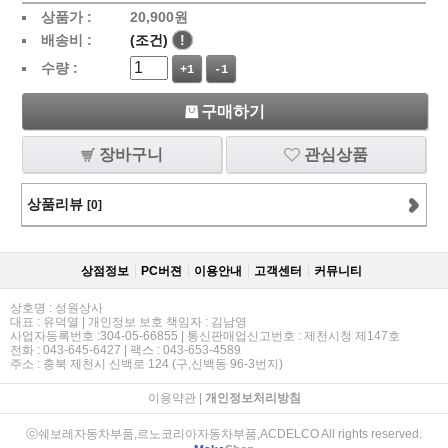
상품가 :
20,900
원
배송비 :
(조건)
!
수량 :
+1
-1
구매하기
장바구니
관심상품
상품리뷰
[0]
상점정보
PC버젼
이용안내
고객센터
커뮤니티
상호명 : 성원상사
대표 : 유덕열 | 개인정보 보호 책임자 : 김남영
사업자등록번호 :304-05-66855 | 통신판매업신고번호 : 제천시청 제147호
전화 : 043-645-6427 | 팩스 : 043-653-4589
주소 : 충북 제천시 신백로 124 (구,신백동 96-3번지)
이용약관
|
개인정보처리방침
ⓒ쉐보레자동차부품,르노코리아자동차부품,ACDELCO All rights reserved.