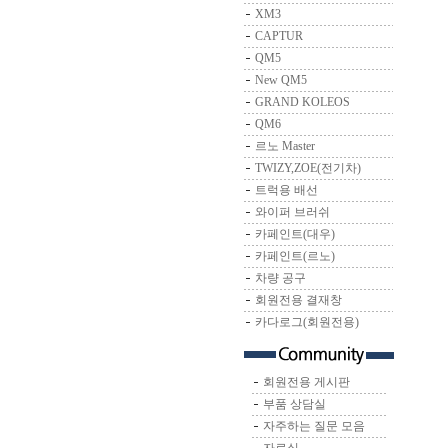
XM3
CAPTUR
QM5
New QM5
GRAND KOLEOS
QM6
르노 Master
TWIZY,ZOE(전기차)
트럭용 배선
와이퍼 브러쉬
카페인트(대우)
카페인트(르노)
차량 공구
회원전용 결재창
카다로그(회원전용)
회원전용 게시판
부품 상담실
자주하는 질문 모음