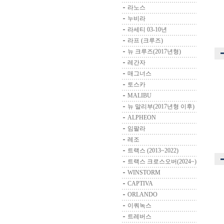
라노스
누비라
라세티 03-10년
라프 (크루즈)
뉴 크루즈(2017년형)
레간자
매그너스
토스카
MALIBU
뉴 말리부(2017년형 이후)
ALPHEON
임팔라
레조
트랙스 (2013~2022)
트랙스 크로스오버(2024~)
WINSTORM
CAPTIVA
ORLANDO
이쿼녹스
트레버스