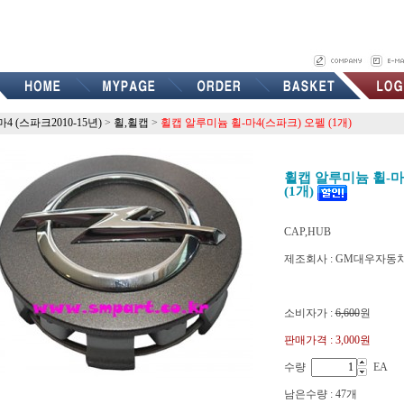
마4 (스파크2010-15년)
>
휠,휠캡
>
휠캡 알루미늄 휠-마4(스파크) 오펠 (1개)
휠캡 알루미늄 휠-마
(1개)
CAP,HUB
제조회사 : GM대우자동
p13276164
소비자가 :
6,600
원
판매가격 :
3,000원
수량
EA
남은수량 : 47개