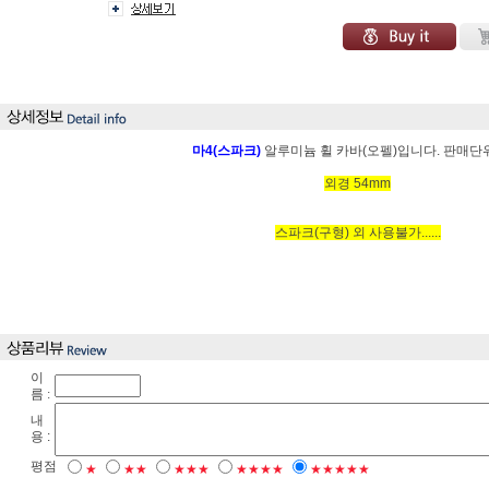
마4(스파크)
알루미늄 휠 카바(오펠)입니다. 판매단
외경 54mm
스파크(구형) 외 사용불가......
이
름 :
내
용 :
평점
★
★★
★★★
★★★★
★★★★★