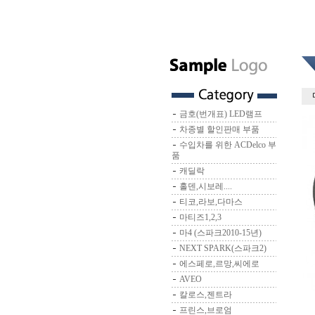
금호(번개표) LED램프
차종별 할인판매 부품
수입차를 위한 ACDelco 부
품
캐딜락
홀덴,시보레....
티코,라보,다마스
마티즈1,2,3
마4 (스파크2010-15년)
NEXT SPARK(스파크2)
에스페로,르망,씨에로
AVEO
칼로스,젠트라
프린스,브로엄