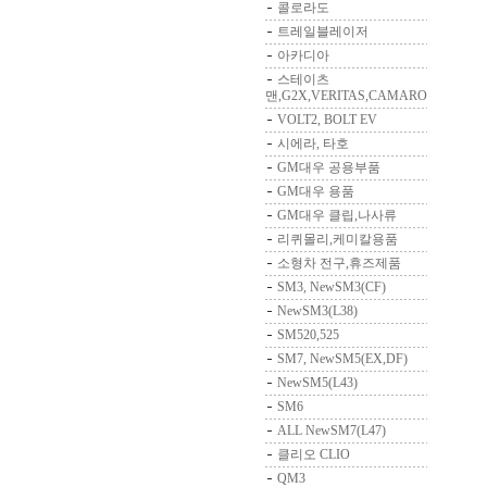
콜로라도
트레일블레이저
아카디아
스테이츠
맨,G2X,VERITAS,CAMARO
VOLT2, BOLT EV
시에라, 타호
GM대우 공용부품
GM대우 용품
GM대우 클립,나사류
리퀴몰리,케미칼용품
소형차 전구,휴즈제품
SM3, NewSM3(CF)
NewSM3(L38)
SM520,525
SM7, NewSM5(EX,DF)
NewSM5(L43)
SM6
ALL NewSM7(L47)
클리오 CLIO
QM3