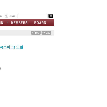
4(스파크) 오펠
차