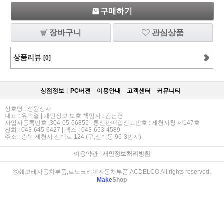
구매하기
장바구니
관심상품
상품리뷰
[0]
상점정보
PC버젼
이용안내
고객센터
커뮤니티
상호명 : 성원상사
대표 : 유덕열 | 개인정보 보호 책임자 : 김남영
사업자등록번호 :304-05-66855 | 통신판매업신고번호 : 제천시청 제147호
전화 : 043-645-6427 | 팩스 : 043-653-4589
주소 : 충북 제천시 신백로 124 (구,신백동 96-3번지)
이용약관
|
개인정보처리방침
ⓒ쉐보레자동차부품,르노코리아자동차부품,ACDELCO All rights reserved.
Make
Shop