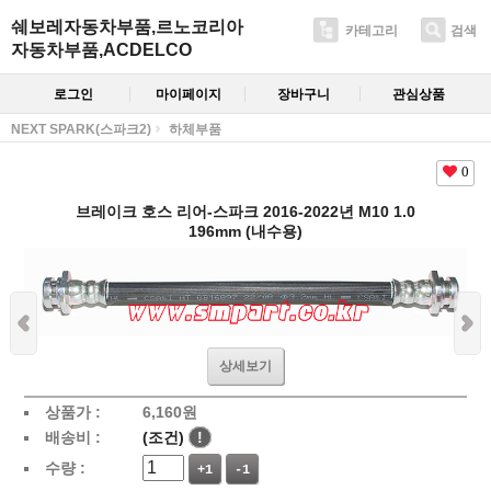
쉐보레자동차부품,르노코리아
카테고리
검색
자동차부품,ACDELCO
로그인
마이페이지
장바구니
관심상품
NEXT SPARK(스파크2)
하체부품
0
브레이크 호스 리어-스파크 2016-2022년 M10 1.0
196mm (내수용)
상세보기
상품가 :
6,160
원
배송비 :
(조건)
!
수량 :
+1
-1