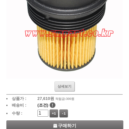
상세보기
상품가 :
27,610
원
적립금:300원
배송비 :
(조건)
!
수량 :
+1
-1
구매하기