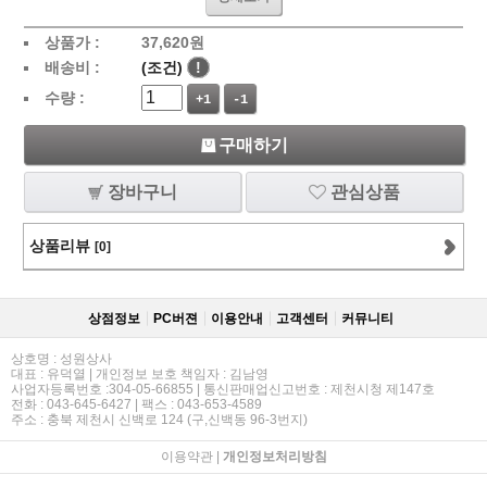
상품가 :
37,620
원
배송비 :
(조건)
!
수량 :
+1
-1
구매하기
장바구니
관심상품
상품리뷰
[0]
상점정보
PC버젼
이용안내
고객센터
커뮤니티
상호명 : 성원상사
대표 : 유덕열 | 개인정보 보호 책임자 : 김남영
사업자등록번호 :304-05-66855 | 통신판매업신고번호 : 제천시청 제147호
전화 : 043-645-6427 | 팩스 : 043-653-4589
주소 : 충북 제천시 신백로 124 (구,신백동 96-3번지)
이용약관
|
개인정보처리방침