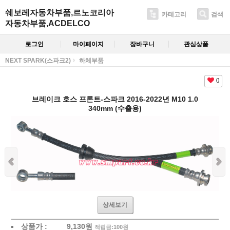
쉐보레자동차부품,르노코리아
카테고리
검색
자동차부품,ACDELCO
로그인
마이페이지
장바구니
관심상품
NEXT SPARK(스파크2)
하체부품
0
브레이크 호스 프론트-스파크 2016-2022년 M10 1.0
340mm (수출용)
상세보기
상품가 :
9,130
원
적립금:100원