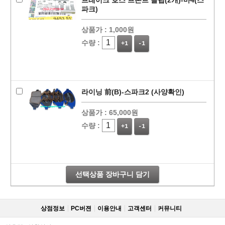
브레이크 호스 프론트 클립(2개)-마4(스
파크)
상품가 :
1,000원
수량 :
+1
-1
라이닝 前(B)-스파크2 (사양확인)
상품가 :
65,000원
수량 :
+1
-1
선택상품 장바구니 담기
상점정보
PC버젼
이용안내
고객센터
커뮤니티