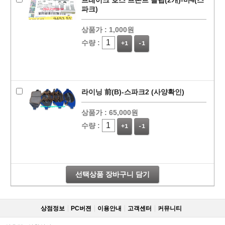
브레이크 호스 프론트 클립(2개)-마4(스
파크)
상품가 :
1,000원
수량 :
+1
-1
라이닝 前(B)-스파크2 (사양확인)
상품가 :
65,000원
수량 :
+1
-1
선택상품 장바구니 담기
상점정보
PC버젼
이용안내
고객센터
커뮤니티