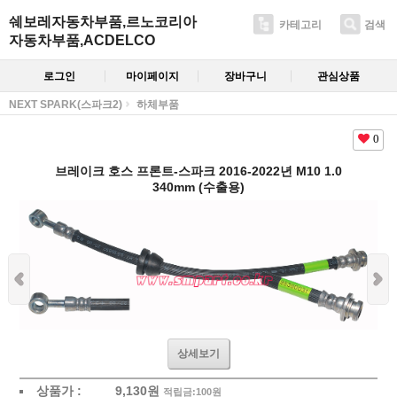
쉐보레자동차부품,르노코리아
카테고리
검색
자동차부품,ACDELCO
로그인
마이페이지
장바구니
관심상품
NEXT SPARK(스파크2)
하체부품
0
브레이크 호스 프론트-스파크 2016-2022년 M10 1.0
340mm (수출용)
상세보기
상품가 :
9,130
원
적립금:100원