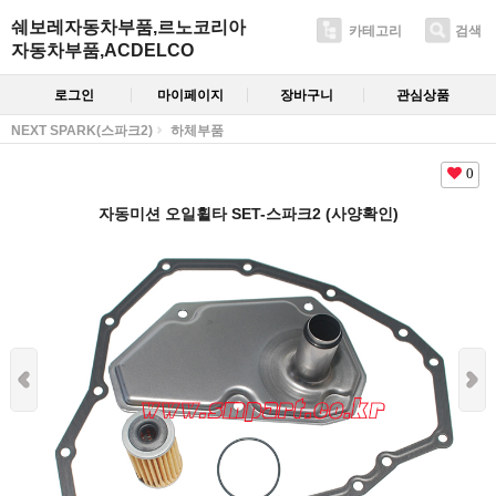
쉐보레자동차부품,르노코리아
카테고리
검색
자동차부품,ACDELCO
로그인
마이페이지
장바구니
관심상품
NEXT SPARK(스파크2)
하체부품
0
자동미션 오일휠타 SET-스파크2 (사양확인)