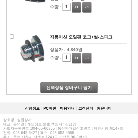
수량 :
+1
-1
자동미션 오일팬 코크+씰-스파크
상품가 :
4,840원
수량 :
+1
-1
선택상품 장바구니 담기
상점정보
PC버젼
이용안내
고객센터
커뮤니티
상호명 : 성원상사
대표 : 유덕열 | 개인정보 보호 책임자 : 김남영
사업자등록번호 :304-05-66855 | 통신판매업신고번호 : 제천시청 제147호
전화 : 043-645-6427 | 팩스 : 043-653-4589
주소 : 충북 제천시 신백로 124 (구,신백동 96-3번지)