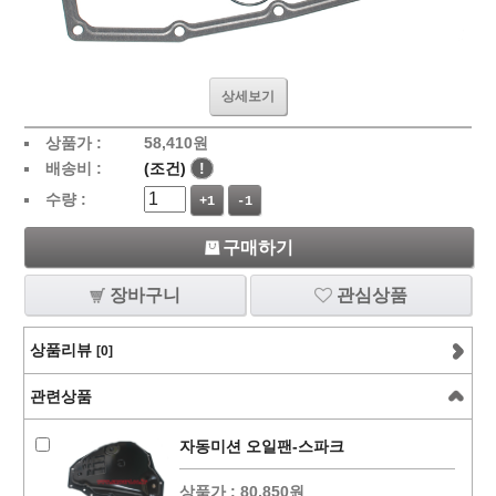
상세보기
상품가 :
58,410
원
배송비 :
(조건)
!
수량 :
+1
-1
구매하기
장바구니
관심상품
상품리뷰
[0]
관련상품
자동미션 오일팬-스파크
상품가 :
80,850원