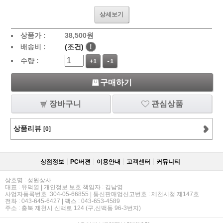
상세보기
상품가 :
38,500
원
배송비 :
(조건)
!
수량 :
+1
-1
구매하기
장바구니
관심상품
상품리뷰
[0]
상점정보
PC버젼
이용안내
고객센터
커뮤니티
상호명 : 성원상사
대표 : 유덕열 | 개인정보 보호 책임자 : 김남영
사업자등록번호 :304-05-66855 | 통신판매업신고번호 : 제천시청 제147호
전화 : 043-645-6427 | 팩스 : 043-653-4589
주소 : 충북 제천시 신백로 124 (구,신백동 96-3번지)