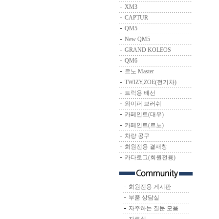
XM3
CAPTUR
QM5
New QM5
GRAND KOLEOS
QM6
르노 Master
TWIZY,ZOE(전기차)
트럭용 배선
와이퍼 브러쉬
카페인트(대우)
카페인트(르노)
차량 공구
회원전용 결재창
카다로그(회원전용)
회원전용 게시판
부품 상담실
자주하는 질문 모음