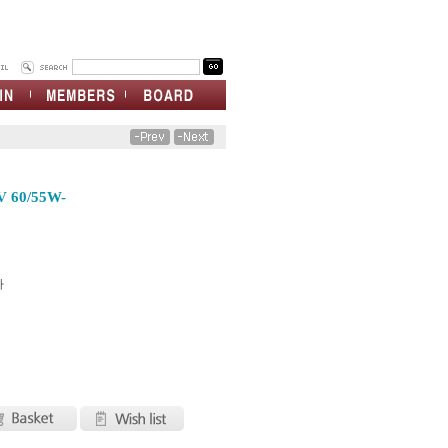
 60/55W-
차