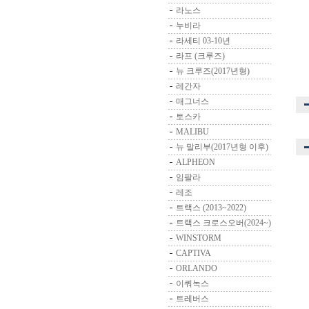
라노스
누비라
라세티 03-10년
라프 (크루즈)
뉴 크루즈(2017년형)
레간자
매그너스
토스카
MALIBU
뉴 말리부(2017년형 이후)
ALPHEON
임팔라
레조
트랙스 (2013~2022)
트랙스 크로스오버(2024~)
WINSTORM
CAPTIVA
ORLANDO
이쿼녹스
트레버스