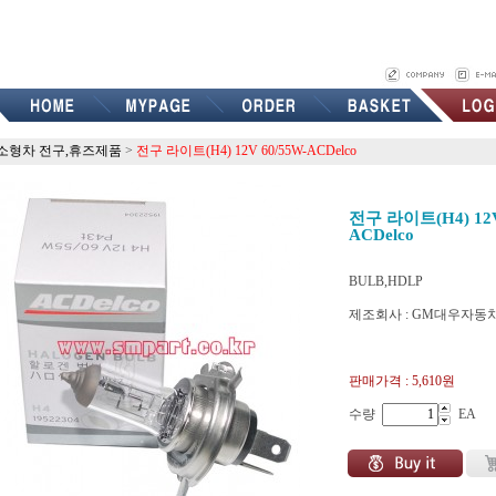
소형차 전구,휴즈제품
>
전구 라이트(H4) 12V 60/55W-ACDelco
전구 라이트(H4) 12V
ACDelco
BULB,HDLP
제조회사 : GM대우자동
p19522304
판매가격 :
5,610원
수량
EA