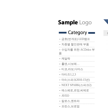
금호(번개표) LED램프
차종별 할인판매 부품
수입차를 위한 ACDelco 부
품
캐딜락
홀덴,시보레....
티코,라보,다마스
마티즈1,2,3
마4 (스파크2010-15년)
NEXT SPARK(스파크2)
에스페로,르망,씨에로
AVEO
칼로스,젠트라
프린스,브로엄