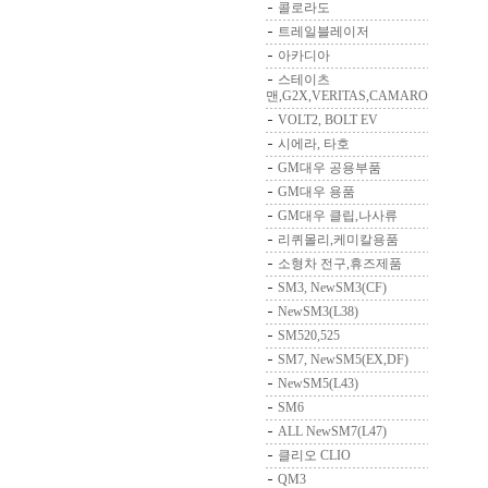
콜로라도
트레일블레이저
아카디아
스테이츠
맨,G2X,VERITAS,CAMARO
VOLT2, BOLT EV
시에라, 타호
GM대우 공용부품
GM대우 용품
GM대우 클립,나사류
리퀴몰리,케미칼용품
소형차 전구,휴즈제품
SM3, NewSM3(CF)
NewSM3(L38)
SM520,525
SM7, NewSM5(EX,DF)
NewSM5(L43)
SM6
ALL NewSM7(L47)
클리오 CLIO
QM3