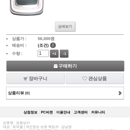
상세보기
상품가 :
56,000
원
배송비 :
(조건)
!
수량 :
+1
-1
구매하기
장바구니
관심상품
상품리뷰
[0]
상점정보
PC버젼
이용안내
고객센터
커뮤니티
상호명 : 성원상사
대표 : 유덕열 | 개인정보 보호 책임자 : 김남영