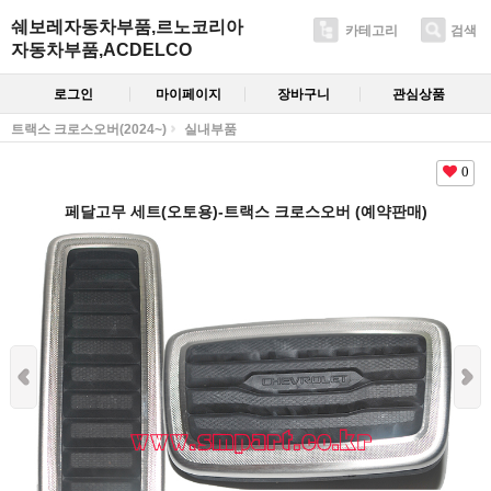
쉐보레자동차부품,르노코리아
카테고리
검색
자동차부품,ACDELCO
로그인
마이페이지
장바구니
관심상품
트랙스 크로스오버(2024~)
실내부품
0
페달고무 세트(오토용)-트랙스 크로스오버 (예약판매)