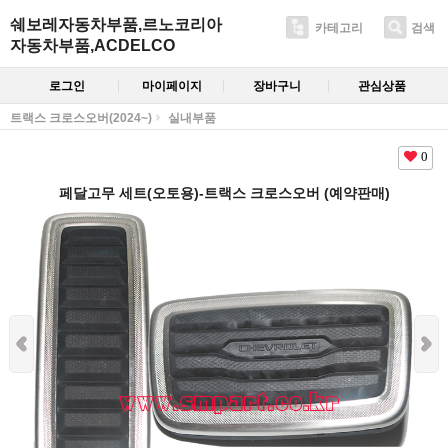
쉐보레자동차부품,르노코리아
카테고리
검색
자동차부품,ACDELCO
로그인
마이페이지
장바구니
관심상품
트랙스 크로스오버(2024~)
실내부품
0
페달고무 세트(오토용)-트랙스 크로스오버 (예약판매)