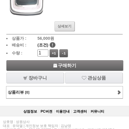
상세보기
상품가 :
56,000
원
배송비 :
(조건)
!
수량 :
+1
-1
구매하기
장바구니
관심상품
상품리뷰
[0]
상점정보
PC버젼
이용안내
고객센터
커뮤니티
상호명 : 성원상사
대표 : 유덕열 | 개인정보 보호 책임자 : 김남영