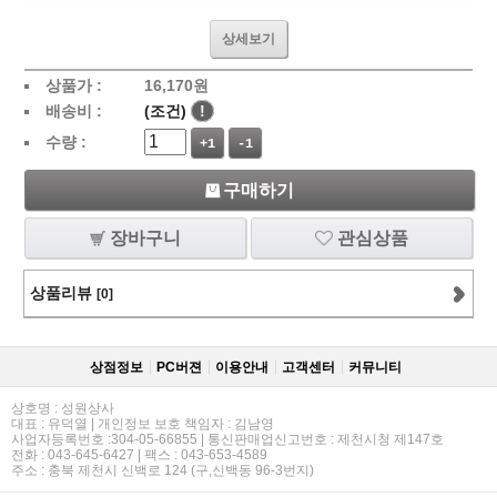
상세보기
상품가 :
16,170
원
배송비 :
(조건)
!
수량 :
+1
-1
구매하기
장바구니
관심상품
상품리뷰
[0]
상점정보
PC버젼
이용안내
고객센터
커뮤니티
상호명 : 성원상사
대표 : 유덕열 | 개인정보 보호 책임자 : 김남영
사업자등록번호 :304-05-66855 | 통신판매업신고번호 : 제천시청 제147호
전화 : 043-645-6427 | 팩스 : 043-653-4589
주소 : 충북 제천시 신백로 124 (구,신백동 96-3번지)