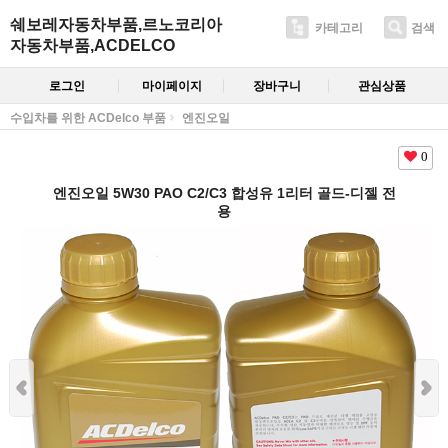
쉐보레자동차부품,르노코리아
카테고리
검색
자동차부품,ACDELCO
로그인
마이페이지
장바구니
관심상품
수입차를 위한 ACDelco 부품
엔진오일
0
엔진오일 5W30 PAO C2/C3 합성유 1리터 골드-디젤 전
용