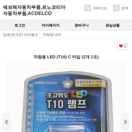
쉐보레자동차부품,르노코리아
카테고리
검색
자동차부품,ACDELCO
로그인
마이페이지
장바구니
관심상품
금호(번개표) LED램프
차량용 LED
5
차량용 LED (T10) C 타입 (2개 1조)