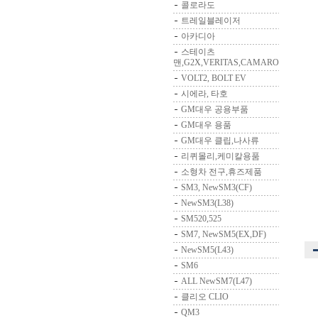
콜로라도
트레일블레이저
아카디아
스테이츠
맨,G2X,VERITAS,CAMARO
VOLT2, BOLT EV
시에라, 타호
GM대우 공용부품
GM대우 용품
GM대우 클립,나사류
리퀴몰리,케미칼용품
소형차 전구,휴즈제품
SM3, NewSM3(CF)
NewSM3(L38)
SM520,525
SM7, NewSM5(EX,DF)
NewSM5(L43)
SM6
ALL NewSM7(L47)
클리오 CLIO
QM3