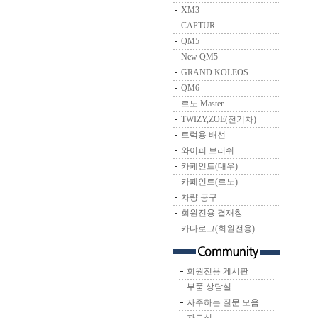
XM3
CAPTUR
QM5
New QM5
GRAND KOLEOS
QM6
르노 Master
TWIZY,ZOE(전기차)
트럭용 배선
와이퍼 브러쉬
카페인트(대우)
카페인트(르노)
차량 공구
회원전용 결재창
카다로그(회원전용)
회원전용 게시판
부품 상담실
자주하는 질문 모음