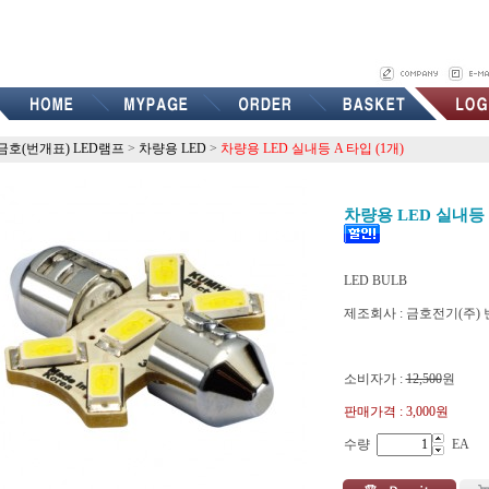
금호(번개표) LED램프
>
차량용 LED
>
차량용 LED 실내등 A 타입 (1개)
차량용 LED 실내등 A
LED BULB
제조회사 : 금호전기(주)
0070
소비자가 :
12,500
원
판매가격 :
3,000원
수량
EA