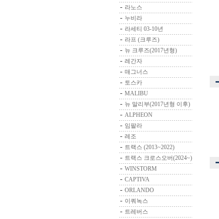
라노스
누비라
라세티 03-10년
라프 (크루즈)
뉴 크루즈(2017년형)
레간자
매그너스
토스카
MALIBU
뉴 말리부(2017년형 이후)
ALPHEON
임팔라
레조
트랙스 (2013~2022)
트랙스 크로스오버(2024~)
WINSTORM
CAPTIVA
ORLANDO
이쿼녹스
트레버스