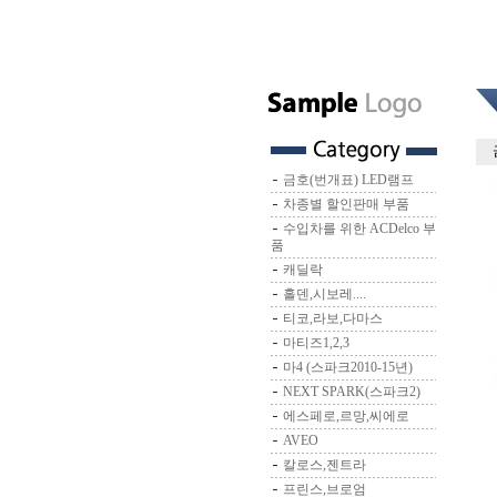
금호(번개표) LED램프
차종별 할인판매 부품
수입차를 위한 ACDelco 부
품
캐딜락
홀덴,시보레....
티코,라보,다마스
마티즈1,2,3
마4 (스파크2010-15년)
NEXT SPARK(스파크2)
에스페로,르망,씨에로
AVEO
칼로스,젠트라
프린스,브로엄