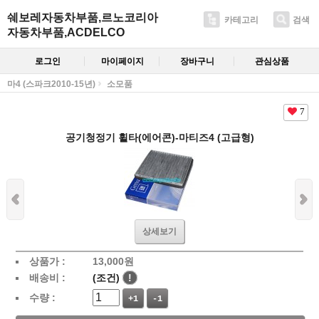
쉐보레자동차부품,르노코리아
카테고리
검색
자동차부품,ACDELCO
로그인
마이페이지
장바구니
관심상품
마4 (스파크2010-15년)
소모품
7
공기청정기 휠타(에어콘)-마티즈4 (고급형)
상세보기
상품가 :
13,000
원
배송비 :
(조건)
!
수량 :
+1
-1