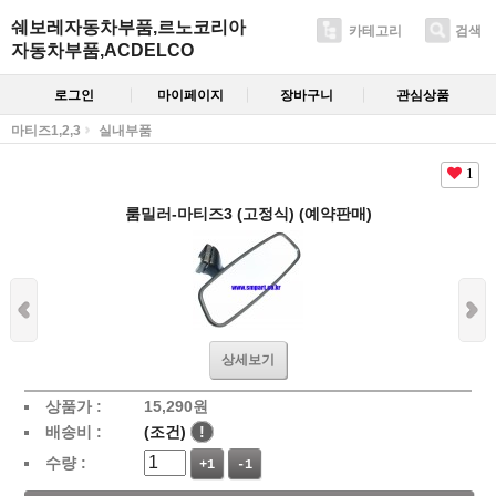
쉐보레자동차부품,르노코리아
카테고리
검색
자동차부품,ACDELCO
로그인
마이페이지
장바구니
관심상품
마티즈1,2,3
실내부품
1
룸밀러-마티즈3 (고정식) (예약판매)
상세보기
상품가 :
15,290
원
배송비 :
(조건)
!
수량 :
+1
-1