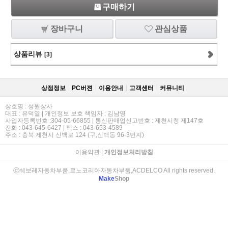
구매하기
장바구니
관심상품
상품리뷰
[3]
상점정보
PC버젼
이용안내
고객센터
커뮤니티
상호명 : 성원상사
대표 : 유덕열 | 개인정보 보호 책임자 : 김남영
사업자등록번호 :304-05-66855 | 통신판매업신고번호 : 제천시청 제147호
전화 : 043-645-6427 | 팩스 : 043-653-4589
주소 : 충북 제천시 신백로 124 (구,신백동 96-3번지)
이용약관
|
개인정보처리방침
ⓒ쉐보레자동차부품,르노코리아자동차부품,ACDELCO All rights reserved.
Make
Shop